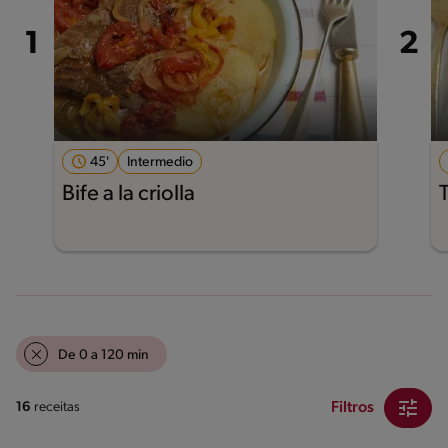
45'
Intermedio
Bife a la criolla
De 0 a 120 min
Filtros
16
receitas