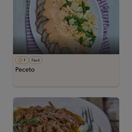
1'
Fácil
Peceto