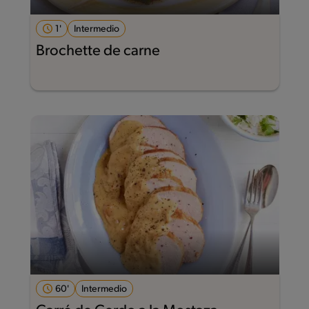
1'
Intermedio
Brochette de carne
60'
Intermedio