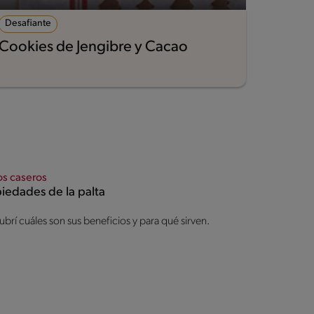
Desafiante
Fácil
Cookies de Jengibre y Cacao
Helad
os caseros
iedades de la palta
brí cuáles son sus beneficios y para qué sirven.