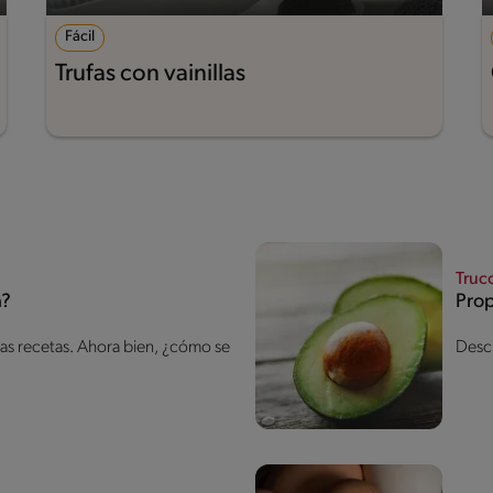
Fácil
Trufas con vainillas
Truc
a?
Prop
as recetas. Ahora bien, ¿cómo se
Descu