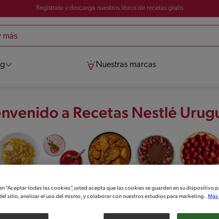
Registrate y descarga nuestros libros de recetas gratis
og
Nuestras marcas
envenido a Recetas Nestlé Urug
Recetas con
Recetas de
Recetas con
Recetas con
Recetas dulc
 en “Aceptar todas las cookies”, usted acepta que las cookies se guarden en su dispositivo p
arroz
Tragos y
pollo
chocolate
el sitio, analizar el uso del mismo, y colaborar con nuestros estudios para marketing.
Más 
licuados