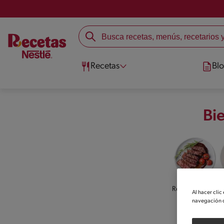
Recetas
Bl
Bi
Recetas saladas
Al hacer clic
navegación d