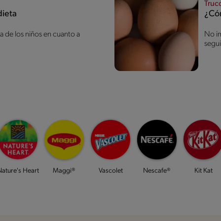
Truc
dieta
¿Có
 de los niños en cuanto a
No im
segui
ature's Heart
Maggi®
Vascolet
Nescafe®
Kit Kat