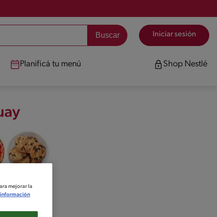
Iniciar sesión
Planificá tu menú
Shop Nestlé
uay
es
Recetas de
ara mejorar la
Galletas
información