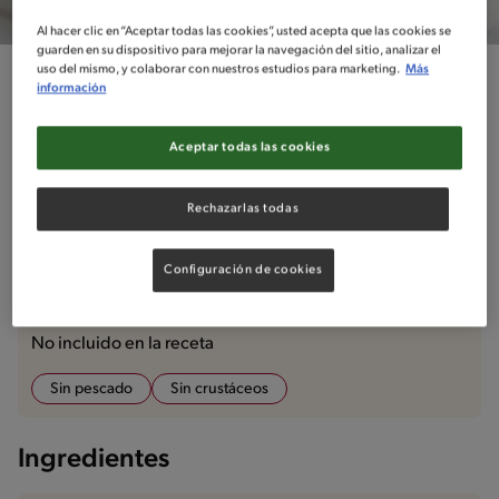
Al hacer clic en “Aceptar todas las cookies”, usted acepta que las cookies se
guarden en su dispositivo para mejorar la navegación del sitio, analizar el
uso del mismo, y colaborar con nuestros estudios para marketing.
Más
Total
Dificultad
información
Fácil
30
Aceptar todas las cookies
Cake Pops de Malvaviscos
Rechazarlas todas
Configuración de cookies
Ingredientes
¡A cocinar!
Comentarios
No incluido en la receta
Sin pescado
Sin crustáceos
Ingredientes