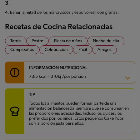
3
4.
Bañar la mitad de los malvaviscos y espolvorear con granas.
Recetas de Cocina Relacionadas
Tarde
Postre
Fiesta de niños
Noche de cita
Cumpleaños
Celebracion
Fácil
Amigos
INFORMACIÓN NUTRICIONAL
73.5 kcal = 310kj /por porción
TIP
Carbohidratos
8.2 g
Energía
73.5 kcal
Todos los alimentos pueden formar parte de una
Grasas
4.3 g
alimentación balanceada, siempre que se consuman en
Fibra
0.4 g
las proporciones adecuadas. Incluso los dulces, los
Proteína
1 g
preferidos por los niños. Estos pequeños Cake Pops
Grasas saturadas
2.6 g
son la porción justa para ellos.
Sodio
9.9 mg
Azúcares
7.7 g