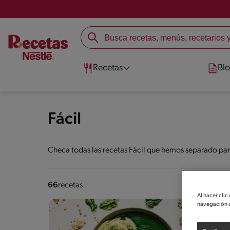
Recetas
Bl
Fácil
Checa todas las recetas Fácil que hemos separado para
66
recetas
Al hacer clic
navegación d