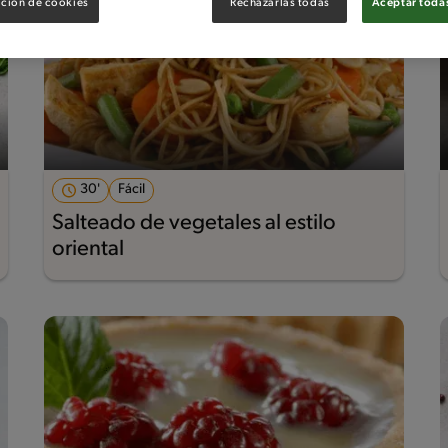
ción de cookies
Rechazarlas todas
Aceptar todas
30'
Fácil
Salteado de vegetales al estilo
oriental