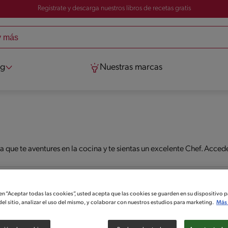
Registrate y descarga nuestros libros de recetas gratis
og
Nuestras marcas
 que te aventures en la cocina y te sientas un excelente Chef. Acce
 en “Aceptar todas las cookies”, usted acepta que las cookies se guarden en su dispositivo p
el sitio, analizar el uso del mismo, y colaborar con nuestros estudios para marketing.
Más 