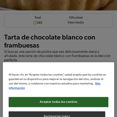
Total
Dificultad
Intermedio
140
Tarta de chocolate blanco con
frambuesas
Si buscas una opción de postre que sea deliciosamente dulce y
afrutada, esta tarta de chocolate blanco con frambuesas es la elección
perfecta.
Al hacer clic en “Aceptar todas las cookies”, usted acepta que las cookies se
guarden en su dispositivo para mejorar la navegación del sitio, analizar el
uso del mismo, y colaborar con nuestros estudios para marketing.
Más
Ingredientes
¡A cocinar!
Comentarios
información
No incluido en la receta
Aceptar todas las cookies
Sin crustáceos
Rechazarlas todas