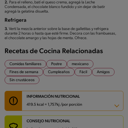
2.
Para el relleno, batí el queso crema, agregá la Leche
Condensada, el chocolate blanco fundido y sin dejar de batir
agregá la gelatina disuelta.
Refrigera
3.
Vertí la mezcla anterior sobre la base de galletitas y refrigera
durante 2 horas o hasta que esté firme. Decora con las frambuesas,
el chocolate amargo y las hojas de menta. Ofrece.
Recetas de Cocina Relacionadas
Comidas familiares
Postre
mexicano
Fines de semana
Cumpleaños
Fácil
Amigos
Sin crustáceos
INFORMACIÓN NUTRICIONAL
419.5 kcal = 1,757kj /por porción
CONSEJO NUTRICIONAL
Carbohidratos
35.1 g
Energía
419.5 kcal