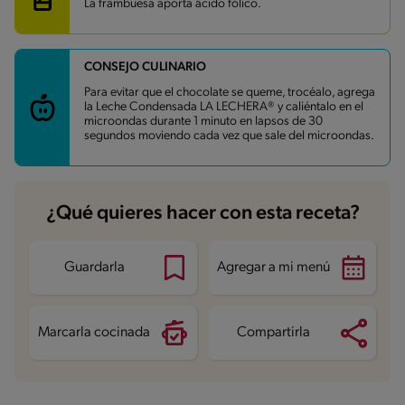
La frambuesa aporta ácido fólico.
Grasas
28.4 g
Fibra
2.5 g
Proteína
7.8 g
Grasas saturadas
16.8 g
CONSEJO CULINARIO
Sodio
224.6 mg
Para evitar que el chocolate se queme, trocéalo, agrega
la Leche Condensada LA LECHERA® y caliéntalo en el
microondas durante 1 minuto en lapsos de 30
segundos moviendo cada vez que sale del microondas.
¿Qué quieres hacer con esta receta?
Guardarla
Agregar a mi menú
Marcarla cocinada
Compartirla