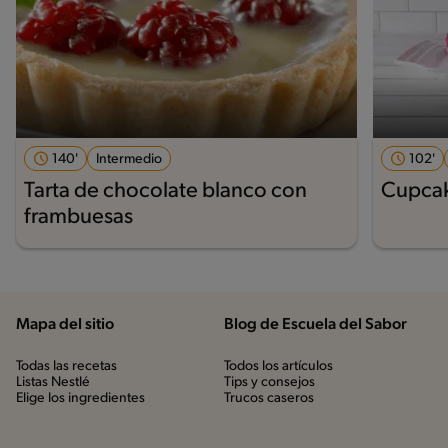
140'
Intermedio
102'
Tarta de chocolate blanco con
Cupcak
frambuesas
Mapa del sitio
Blog de Escuela del Sabor
Todas las recetas
Todos los artículos
Listas Nestlé
Tips y consejos
Elige los ingredientes
Trucos caseros