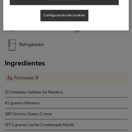
Utensílios
Configuración de cookies
cuenco
Batidor
Refrigerador
Ingredientes
Porciones: 8
20 Unidades Galletas De Manteca
45 gramos Manteca
380 Gramos Queso Crema
197.5 gramos Leche Condensada Nestlé