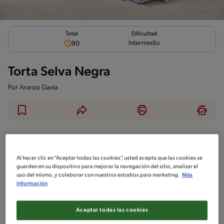
Total
Dificultad
Intermedio
90
Torta Selva Negra
Por
Aranza Gavia
Ingredientes
¡A cocinar!
Comentarios
Al hacer clic en “Aceptar todas las cookies”, usted acepta que las cookies se
Utensílios
guarden en su dispositivo para mejorar la navegación del sitio, analizar el
uso del mismo, y colaborar con nuestros estudios para marketing.
Más
información
lata
Cuchara
Aceptar todas las cookies
Horno
Mezclador