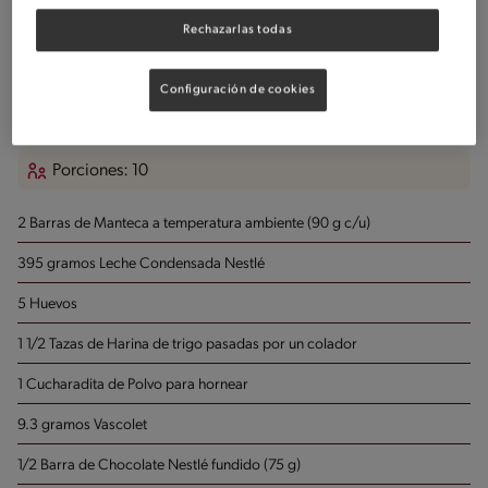
Rechazarlas todas
Molde de torta
Configuración de cookies
Ingredientes
Porciones: 10
2 Barras de Manteca
a temperatura ambiente (90 g c/u)
395 gramos Leche Condensada Nestlé
5 Huevos
1 1/2 Tazas de Harina de trigo
pasadas por un colador
1 Cucharadita de Polvo para hornear
9.3 gramos Vascolet
1/2 Barra de Chocolate Nestlé
fundido (75 g)