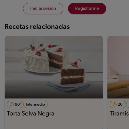
Iniciar sesión
Registrarme
Recetas relacionadas
90'
Intermedio
20'
Torta Selva Negra
Tiramis