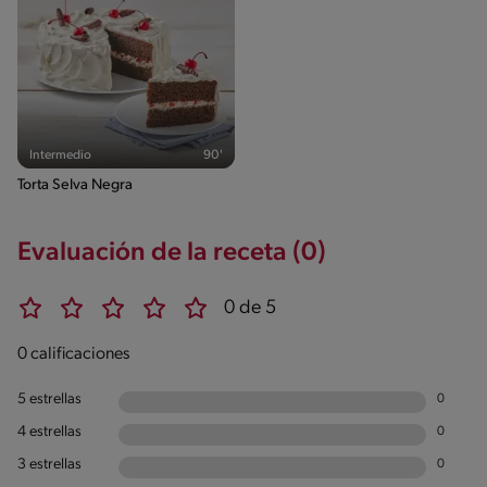
Intermedio
90'
Torta Selva Negra
Evaluación de la receta (0)
0 de 5
0 calificaciones
5 estrellas
0
4 estrellas
0
3 estrellas
0