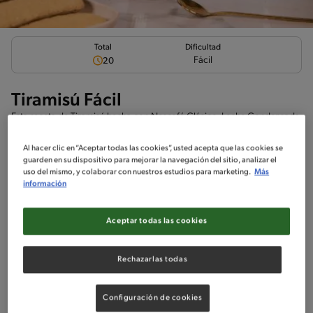
Total
Dificultad
Fácil
20
Tiramisú Fácil
Esta receta de Tiramisú hecha con Nescafé Clásico, Leche Condensada
Nestlé y un poco de Vascolet, es fácil y rico
Al hacer clic en “Aceptar todas las cookies”, usted acepta que las cookies se
guarden en su dispositivo para mejorar la navegación del sitio, analizar el
uso del mismo, y colaborar con nuestros estudios para marketing.
Más
información
Ingredientes
¡A cocinar!
Comentarios
Aceptar todas las cookies
No incluido en la receta
Rechazarlas todas
Sin nueces de árbol
Soy-Free
Sin maní
Sin crustáceos
Configuración de cookies