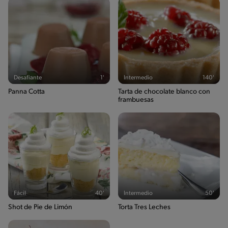
Desafiante
1'
Intermedio
140'
Panna Cotta
Tarta de chocolate blanco con
frambuesas
Fácil
40'
Intermedio
50'
Shot de Pie de Limón
Torta Tres Leches