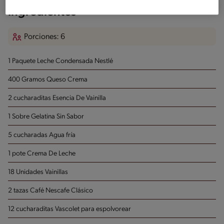
Ingredientes
Porciones: 6
1 Paquete Leche Condensada Nestlé
400 Gramos Queso Crema
2 cucharaditas Esencia De Vainilla
1 Sobre Gelatina Sin Sabor
5 cucharadas Agua fría
1 pote Crema De Leche
18 Unidades Vainillas
2 tazas Café Nescafe Clásico
12 cucharaditas Vascolet para espolvorear