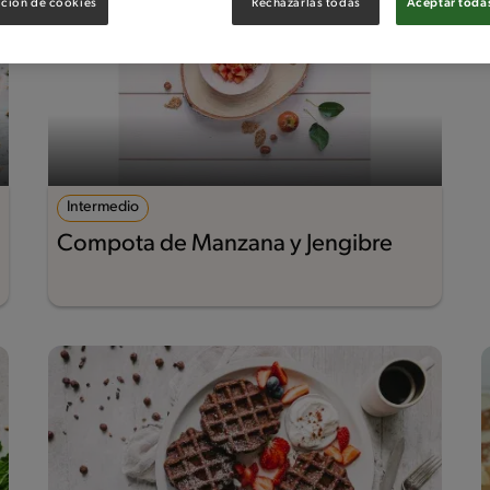
ción de cookies
Rechazarlas todas
Aceptar todas
Intermedio
Compota de Manzana y Jengibre