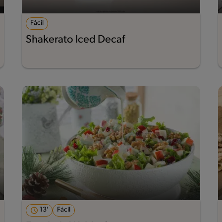
Fácil
Shakerato Iced Decaf
13'
Fácil