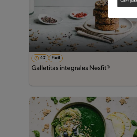
Configura
40'
Fácil
Galletitas integrales Nesfit®