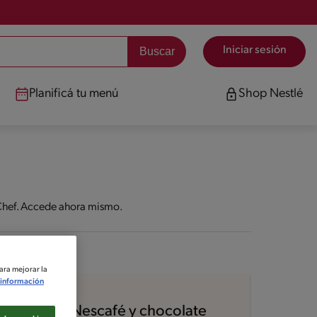
Iniciar sesión
Planificá tu menú
Shop Nestlé
 Chef. Accede ahora mismo.
ara mejorar la
información
Intermedio
Frappé de Nescafé y chocolate