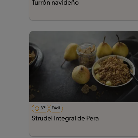
Turrón navideño
37'
Fácil
Strudel Integral de Pera