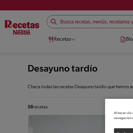
Recetas
Bl
Desayuno tardío
Checa todas las recetas Desayuno tardío que hemos se
58
recetas
Al hacer clic
navegación d