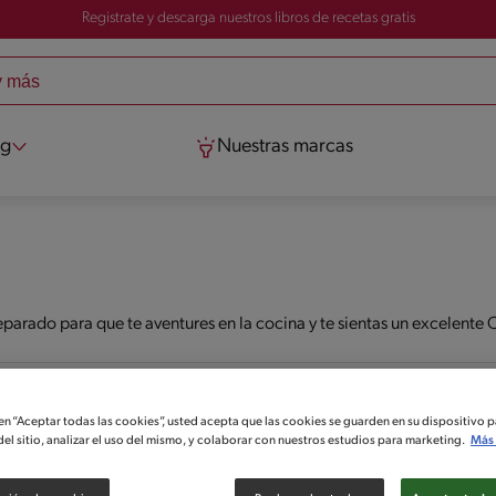
Registrate y descarga nuestros libros de recetas gratis
og
Nuestras marcas
parado para que te aventures en la cocina y te sientas un excelente
 en “Aceptar todas las cookies”, usted acepta que las cookies se guarden en su dispositivo p
el sitio, analizar el uso del mismo, y colaborar con nuestros estudios para marketing.
Más 