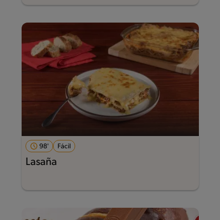
98'
Fácil
Lasaña