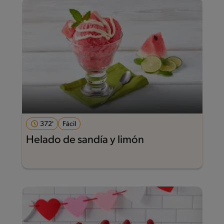
372'
Fácil
Helado de sandía y limón