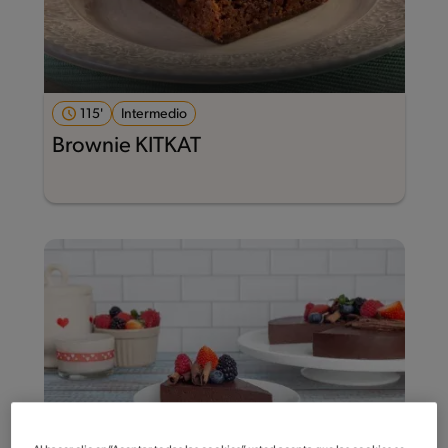
115'
Intermedio
Brownie KITKAT