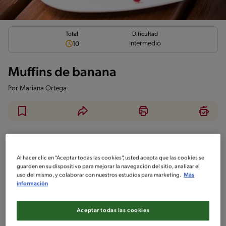
Total
Dificultad
Intermedio
10
Muffins de banana
Por
Mariana Ortega
Ingredientes
¡A cocinar!
Comentarios
Al hacer clic en “Aceptar todas las cookies”, usted acepta que las cookies se
guarden en su dispositivo para mejorar la navegación del sitio, analizar el
No incluido en la receta
uso del mismo, y colaborar con nuestros estudios para marketing.
Más
información
Sin pescado
Sin crustáceos
Aceptar todas las cookies
Utensílios