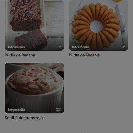
Intermedio
1'
Intermedio
1'
Budín de Banana
Budín de Naranja
Intermedio
33'
Soufflé de frutos rojos