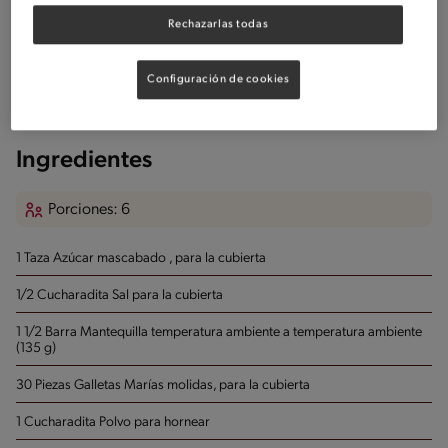
Rechazarlas todas
Cuchillo
Batidor
Configuración de cookies
Cuchara Ranurada
Ingredientes
Porciones: 6
1 Taza Azúcar
mascabado , para la cubierta
1/2 Cucharadita Sal
para la cubierta
1 1/2 Barra Mantequilla temperatura ambiente
a temperatura ambiente
(135 g)
30 Piezas Galletas Marías
molidas, para la cubierta
1 Cucharadita Polvo para hornear