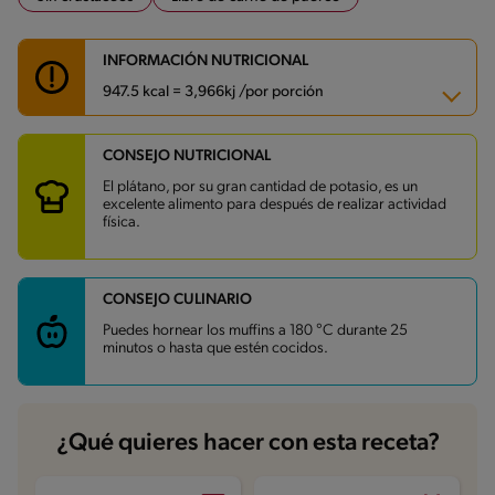
INFORMACIÓN NUTRICIONAL
947.5 kcal = 3,966kj /por porción
CONSEJO NUTRICIONAL
Carbohidratos
137.3 g
Energía
947.5 kcal
El plátano, por su gran cantidad de potasio, es un
Grasas
26 g
excelente alimento para después de realizar actividad
Fibra
3.5 g
física.
Proteína
14.4 g
Grasas saturadas
15.2 g
Sodio
659.1 mg
CONSEJO CULINARIO
Puedes hornear los muffins a 180 °C durante 25
minutos o hasta que estén cocidos.
¿Qué quieres hacer con esta receta?