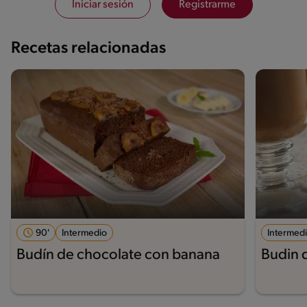
Iniciar sesión
Registrarme
Recetas relacionadas
90'
Intermedio
Intermed
Budín de chocolate con banana
Budin 