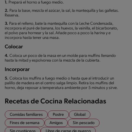
1.
Prepará el horno a fuego medio.
2.
Para la base, mezcla el azúcar, la sal, la mantequilla y las galletas.
Reserva.
3.
Para el relleno, bate la mantequilla con la Leche Condensada,
incorpora el puré de banana, los huevos, la vainilla, el bicarbonato,
el polvo para hornear y la sal. Añade poco a poco la harina y e
incorpora hasta tener una masa.
Colocar
4.
Coloca un poco de la masa en un molde para muffins llenando
hasta la mitad y espolvorea con la mezcla de la cubierta.
Incorporar
5.
Coloca los muffins a fuego medio o hasta que al introducir un
palillo de madera en el centro salga limpio. Retira los muffins del
horno, deja reposar a temperatura ambiente por 5 minutos y sirve.
Recetas de Cocina Relacionadas
Comidas familiares
Postre
Global
Fines de semana
Amigos
Sin pescado
Sin crustáceos
Libre de carne de puerco