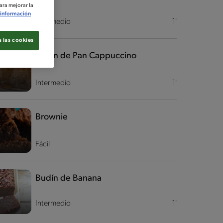
ara mejorar la
información
Intermedio
1'
 las cookies
Budín de Pan Cappuccino
Intermedio
1'
Brownie
Fácil
Budín de Banana
Intermedio
1'