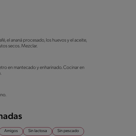
café, el ananá procesado, los huevos y el aceite,
utos secos. Mezclar.
etro en mantecado y enharinado. Cocinar en
.
no.
onadas
Amigos
Sin lactosa
Sin pescado