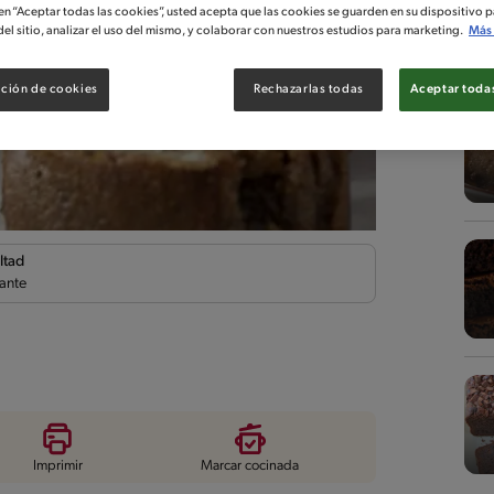
 en “Aceptar todas las cookies”, usted acepta que las cookies se guarden en su dispositivo p
el sitio, analizar el uso del mismo, y colaborar con nuestros estudios para marketing.
Más 
ción de cookies
Rechazarlas todas
Aceptar todas
ltad
ante
Imprimir
Marcar cocinada