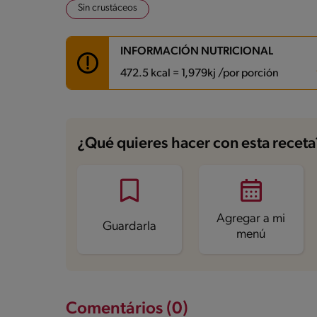
Sin crustáceos
INFORMACIÓN NUTRICIONAL
472.5 kcal = 1,979kj /por porción
Carbohidratos
76.1 g
Energía
472.5 kcal
¿Qué quieres hacer con esta receta
Grasas
11.9 g
Fibra
3.4 g
Proteína
9.9 g
Grasas saturadas
2 g
Sodio
214.3 mg
Azúcares
46.3 g
Agregar a mi
Guardarla
menú
Comentários (0)