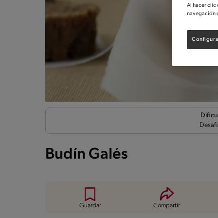
Al hacer clic
navegación d
Configura
Dificu
Desafi
Budín Galés
Guardar
Compartir