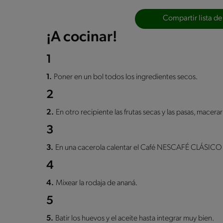
Compartir lista de
¡A cocinar!
1
1.
Poner en un bol todos los ingredientes secos.
2
2.
En otro recipiente las frutas secas y las pasas, macerar 
3
3.
En una cacerola calentar el Café NESCAFÉ CLÁSICO ju
4
4.
Mixear la rodaja de ananá.
5
5.
Batir los huevos y el aceite hasta integrar muy bien.