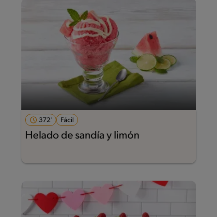
372'
Fácil
Helado de sandía y limón