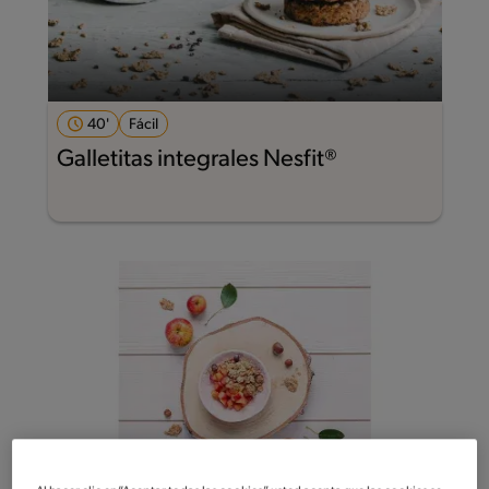
40'
Fácil
Galletitas integrales Nesfit®