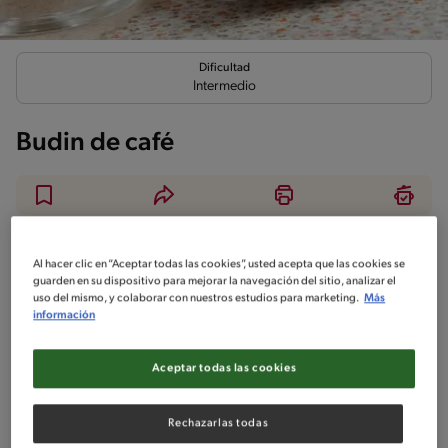
Dificultad
Intermedio
Budin de café
Ingredientes
¡A cocinar!
Comentarios
Al hacer clic en “Aceptar todas las cookies”, usted acepta que las cookies se
guarden en su dispositivo para mejorar la navegación del sitio, analizar el
uso del mismo, y colaborar con nuestros estudios para marketing.
Más
No incluido en la receta
información
Sin nueces de árbol
Sin maní
Sin pescado
Aceptar todas las cookies
Sin crustáceos
Rechazarlas todas
Ingredientes