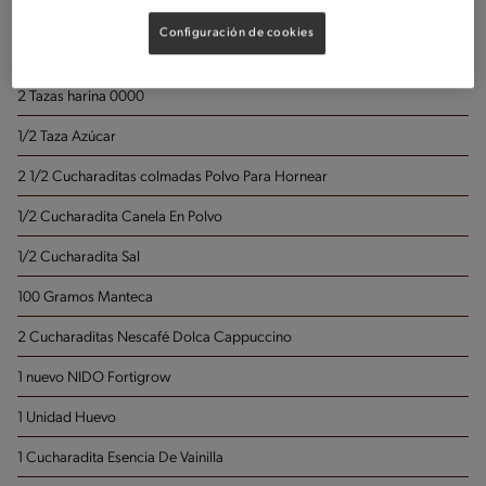
Configuración de cookies
Porciones: 10
2 Tazas harina 0000
1/2 Taza Azúcar
2 1/2 Cucharaditas colmadas Polvo Para Hornear
1/2 Cucharadita Canela En Polvo
1/2 Cucharadita Sal
100 Gramos Manteca
2 Cucharaditas Nescafé Dolca Cappuccino
1 nuevo NIDO Fortigrow
1 Unidad Huevo
1 Cucharadita Esencia De Vainilla