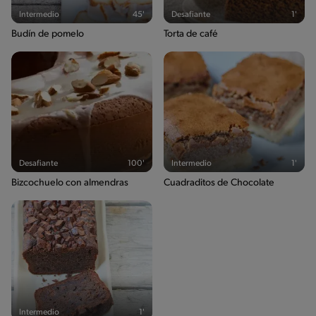
Intermedio
45'
Desafiante
1'
Budín de pomelo
Torta de café
Desafiante
100'
Intermedio
1'
Bizcochuelo con almendras
Cuadraditos de Chocolate
Intermedio
1'