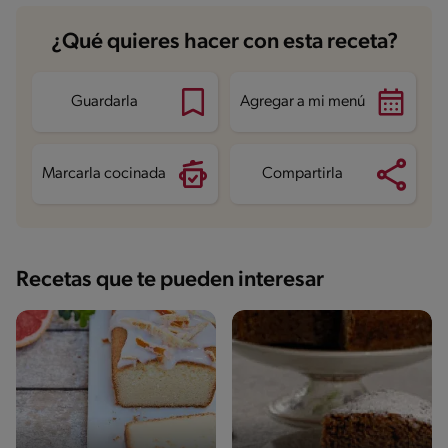
Carbohidratos
27.9 g
¿Qué quieres hacer con esta receta?
Energía
282.6 kcal
Grasas
13 g
Fibra
1.3 g
Proteína
5.3 g
Guardarla
Agregar a mi menú
Grasas saturadas
7.5 g
Sodio
21.2 mg
Azúcares
17 g
Marcarla cocinada
Compartirla
Recetas que te pueden interesar