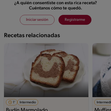
¿A quién consentiste con esta rica receta?
Cuéntanos cómo te quedó.
Iniciar sesión
Registrarme
Recetas relacionadas
1'
Intermedio
Intermed
Budín Marmolado
Muffin