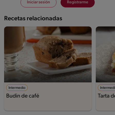
Iniciar sesión
Registrarme
Recetas relacionadas
Intermedio
Intermed
Budin de café
Tarta 