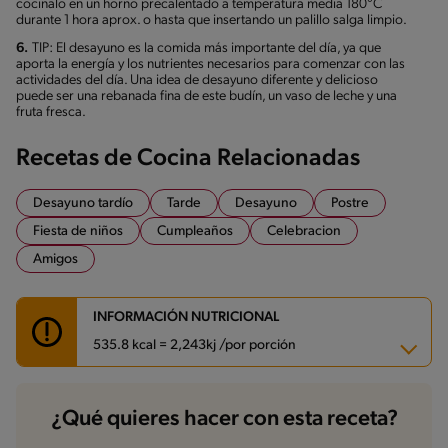
cocinalo en un horno precalentado a temperatura media 180°C
durante 1 hora aprox. o hasta que insertando un palillo salga limpio.
6.
TIP: El desayuno es la comida más importante del día, ya que
aporta la energía y los nutrientes necesarios para comenzar con las
actividades del día. Una idea de desayuno diferente y delicioso
puede ser una rebanada fina de este budín, un vaso de leche y una
fruta fresca.
Recetas de Cocina Relacionadas
Desayuno tardío
Tarde
Desayuno
Postre
Fiesta de niños
Cumpleaños
Celebracion
Amigos
INFORMACIÓN NUTRICIONAL
535.8 kcal = 2,243kj /por porción
Carbohidratos
62.8 g
¿Qué quieres hacer con esta receta?
Energía
535.8 kcal
Grasas
28.3 g