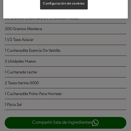
Porciones: 8
Configuración de cookies
90 Gramos Cobertura De Chocolate Nestlé
200 Gramos Manteca
1 1/2 Taza Azúcar
1 Cucharadita Esencia De Vainilla
5 Unidades Huevo
1 Cucharada Leche
2 Tazas harina 0000
1 Cucharadita Polvo Para Hornear
1 Pizca Sal
Compartir lista de ingredientes