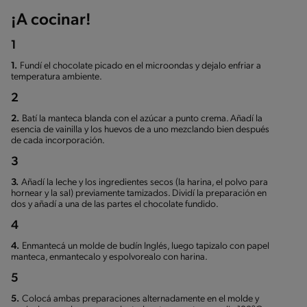
¡A cocinar!
1
1.
Fundí el chocolate picado en el microondas y dejalo enfriar a
temperatura ambiente.
2
2.
Batí la manteca blanda con el azúcar a punto crema. Añadí la
esencia de vainilla y los huevos de a uno mezclando bien después
de cada incorporación.
3
3.
Añadí la leche y los ingredientes secos (la harina, el polvo para
hornear y la sal) previamente tamizados. Dividí la preparación en
dos y añadí a una de las partes el chocolate fundido.
4
4.
Enmantecá un molde de budín Inglés, luego tapizalo con papel
manteca, enmantecalo y espolvorealo con harina.
5
5.
Colocá ambas preparaciones alternadamente en el molde y