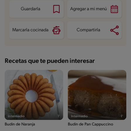
Fibra
1.1 g
Proteína
10.6 g
Guardarla
Agregar a mi menú
Grasas saturadas
16.1 g
Sodio
104.6 mg
Azúcares
38 g
Marcarla cocinada
Compartirla
Recetas que te pueden interesar
Intermedio
1'
Intermedio
1'
Budín de Naranja
Budín de Pan Cappuccino