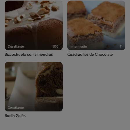
Desafiante
100'
Intermedio
1'
Bizcochuelo con almendras
Cuadraditos de Chocolate
Desafiante
Budín Galés