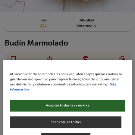
Total
Dificultad
Intermedio
1
Budín Marmolado
Al hacer clic en “Aceptar todas las cookies”, usted acepta que las cookies se
Ingredientes
¡A cocinar!
Comentarios
guarden en su dispositivo para mejorar la navegación del sitio, analizar el
uso del mismo, y colaborar con nuestros estudios para marketing.
Más
información
No incluido en la receta
Sin pescado
Sin crustáceos
Aceptar todas las cookies
Rechazarlas todas
Ingredientes