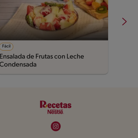
Fácil
102
Ensalada de Frutas con Leche
Cupca
Condensada