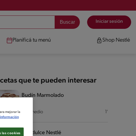
Iniciar sesión
Planificá tu menú
Shop Nestlé
cetas que te pueden interesar
Budín Marmolado
Intermedio
1'
ara mejorar la
información
Pan dulce Nestlé
 las cookies