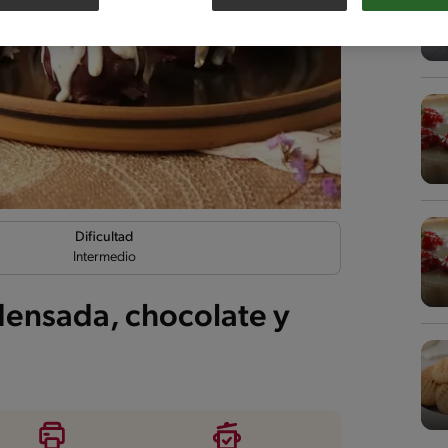
Dificultad
Intermedio
ensada, chocolate y