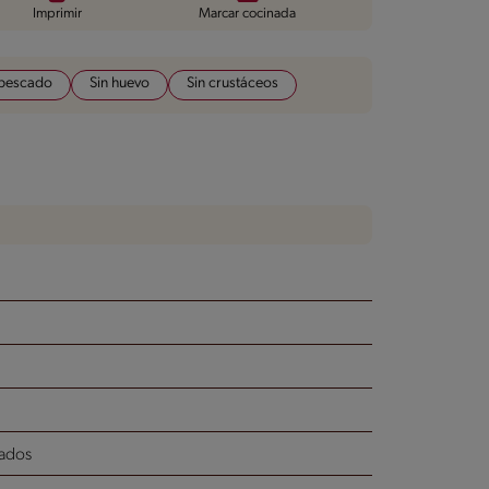
Imprimir
Marcar cocinada
 pescado
Sin huevo
Sin crustáceos
rados