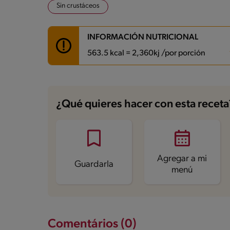
Sin crustáceos
INFORMACIÓN NUTRICIONAL
563.5 kcal = 2,360kj /por porción
Carbohidratos
28.5 g
Energía
563.5 kcal
¿Qué quieres hacer con esta receta
Grasas
50.6 g
Fibra
12.1 g
Proteína
10 g
Grasas saturadas
35.8 g
Sodio
29.4 mg
Azúcares
9.3 g
Agregar a mi
Guardarla
menú
Comentários (0)