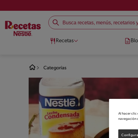
Recetas
Bl
Categorías
Al hacer clic
navegación d
Configura