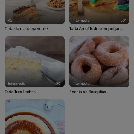
45'
Intermedio
60'
Tarta de manzana verde
Torta Arcoiris de panqueques
Intermedio
50'
Intermedio
Torta Tres Leches
Receta de Rosquitas