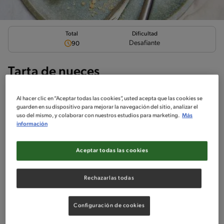
Total
Dificultad
Desafiante
90
Tarta de nueces
Al hacer clic en “Aceptar todas las cookies”, usted acepta que las cookies se
guarden en su dispositivo para mejorar la navegación del sitio, analizar el
uso del mismo, y colaborar con nuestros estudios para marketing.
Más
información
Ingredientes
¡A cocinar!
Comentarios
Aceptar todas las cookies
No incluido en la receta
Soy-Free
Sin pescado
Sin crustáceos
Rechazarlas todas
Ingredientes
Configuración de cookies