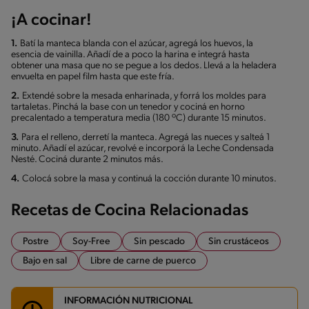
¡A cocinar!
1.
Batí la manteca blanda con el azúcar, agregá los huevos, la
esencia de vainilla. Añadí de a poco la harina e integrá hasta
obtener una masa que no se pegue a los dedos. Llevá a la heladera
envuelta en papel film hasta que este fría.
2.
Extendé sobre la mesada enharinada, y forrá los moldes para
tartaletas. Pinchá la base con un tenedor y cociná en horno
precalentado a temperatura media (180 ºC) durante 15 minutos.
3.
Para el relleno, derretí la manteca. Agregá las nueces y salteá 1
minuto. Añadí el azúcar, revolvé e incorporá la Leche Condensada
Nesté. Cociná durante 2 minutos más.
4.
Colocá sobre la masa y continuá la cocción durante 10 minutos.
Recetas de Cocina Relacionadas
Postre
Soy-Free
Sin pescado
Sin crustáceos
Bajo en sal
Libre de carne de puerco
INFORMACIÓN NUTRICIONAL