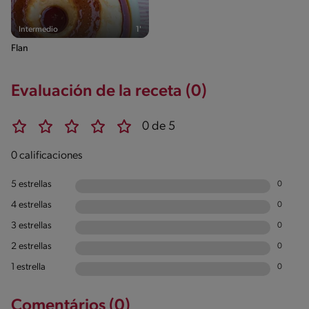
Intermedio
1'
Flan
Evaluación de la receta (0)
0 de 5
0 calificaciones
5 estrellas
0
4 estrellas
0
3 estrellas
0
2 estrellas
0
1 estrella
0
Comentários (0)