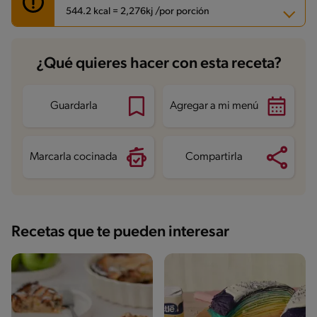
544.2 kcal = 2,276kj /por porción
Carbohidratos
29.6 g
¿Qué quieres hacer con esta receta?
Energía
544.2 kcal
Grasas
44.8 g
Fibra
1.9 g
Proteína
11.7 g
Guardarla
Agregar a mi menú
Grasas saturadas
18 g
Sodio
63.5 mg
Azúcares
26.5 g
Marcarla cocinada
Compartirla
Recetas que te pueden interesar