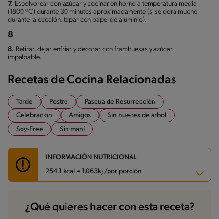
7.
Espolvorear con azúcar y cocinar en horno a temperatura media
(1800 ºC) durante 30 minutos aproximadamente (si se dora mucho
durante la cocción, tapar con papel de aluminio).
8
8.
Retirar, dejar enfriar y decorar con frambuesas y azúcar
impalpable.
Recetas de Cocina Relacionadas
Tarde
Postre
Pascua de Resurrección
Celebracion
Amigos
Sin nueces de árbol
Soy-Free
Sin maní
INFORMACIÓN NUTRICIONAL
254.1 kcal = 1,063kj /por porción
Carbohidratos
40.5 g
¿Qué quieres hacer con esta receta?
Energía
254.1 kcal
Grasas
3.2 g