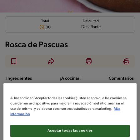
Total
Dificultad
Desafiante
100
Rosca de Pascuas
Ingredientes
¡A cocinar!
Comentarios
No incluido en la receta
Al hacer clic en “Aceptar todas las cookies”, usted acepta que las cookies se
guarden en su dispositivo para mejorar la navegación del sitio, analizar el
Sin nueces de árbol
Soy-Free
Sin maní
uso del mismo, y colaborar con nuestros estudios para marketing.
Más
información
Sin pescado
Sin crustáceos
Aceptar todas las cookies
Ingredientes