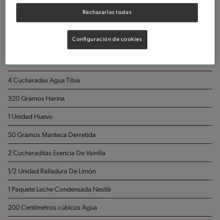
Rechazarlas todas
Porciones: 12
Configuración de cookies
30 Gramos Levadura Fresca
1/2 Cucharadita Azúcar
4 Cucharadas Agua
Tibia
320 Gramos Harina
1 Unidad Huevo
50 Gramos Manteca Derretida
2 Cucharaditas Esencia De Vainilla
1/2 Unidad Ralladura De Limón
1 Paquete Leche Condensada Nestlé
200 Centimetros cúbicos Agua