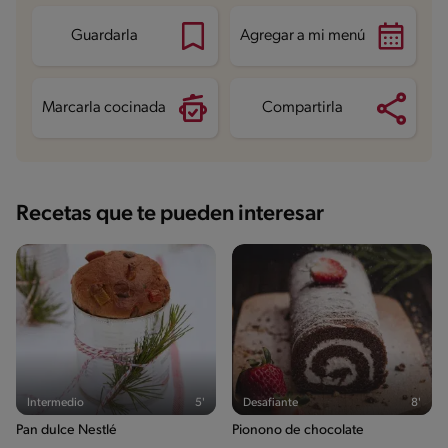
Fibra
1 g
Proteína
6.2 g
Guardarla
Agregar a mi menú
Grasas saturadas
1.4 g
Sodio
41.5 mg
Azúcares
21.5 g
Marcarla cocinada
Compartirla
Recetas que te pueden interesar
Intermedio
5'
Desafiante
8'
Pan dulce Nestlé
Pionono de chocolate