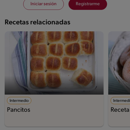
Iniciar sesión
Registrarme
Recetas relacionadas
Intermedio
Intermed
Pancitos
Receta