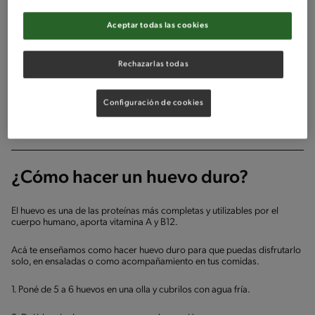
Aceptar todas las cookies
Rechazarlas todas
Configuración de cookies
Publicado - 14/12/2020
¿Cómo hacer un huevo duro?
El huevo es una de las proteínas más completas y utilizables por el
cuerpo humano, aporta vitamina A y B12.
Acá te enseñamos como hacer huevo duro para que puedas disfrutarlo
solo, en ensaladas o como acompañamiento en tus comidas.
1. Poné de 5 a 6 huevos en una olla y cubrilos con agua fría.