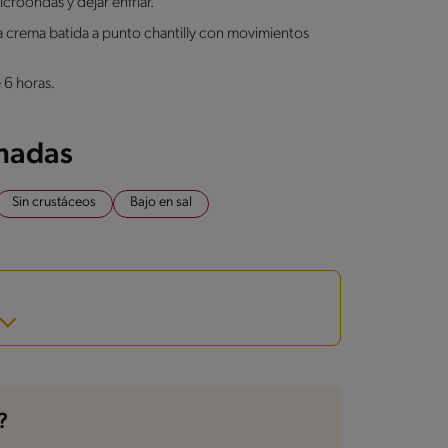
icroondas y dejar enfriar.
la crema batida a punto chantilly con movimientos
 6 horas.
onadas
Sin crustáceos
Bajo en sal
?