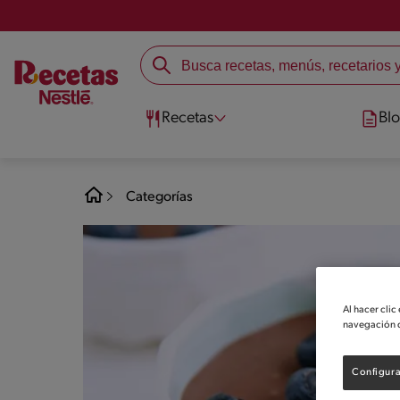
Recetas
Bl
Categorías
Al hacer clic
navegación d
Configura