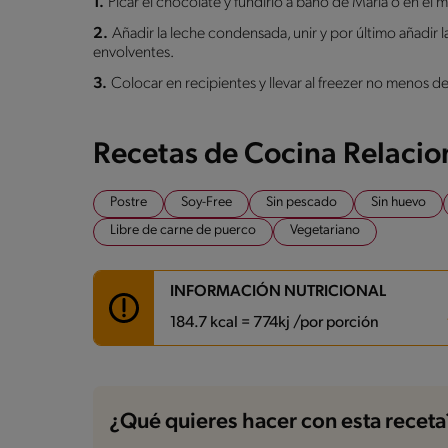
1.
Picar el chocolate y fundirlo a baño de María o en el m
2.
Añadir la leche condensada, unir y por último añadir 
envolventes.
3.
Colocar en recipientes y llevar al freezer no menos de
Recetas de Cocina Relaci
Postre
Soy-Free
Sin pescado
Sin huevo
Libre de carne de puerco
Vegetariano
INFORMACIÓN NUTRICIONAL
184.7 kcal = 774kj /por porción
Carbohidratos
28.3 g
Energía
184.7 kcal
¿Qué quieres hacer con esta receta
Grasas
6.1 g
Fibra
1.3 g