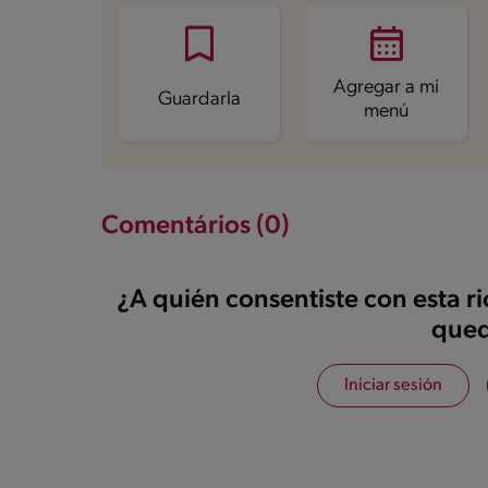
Proteína
3.5 g
Grasas saturadas
3.6 g
Sodio
35.9 mg
Azúcares
28.3 g
Agregar a mi
Guardarla
menú
Comentários (0)
¿A quién consentiste con esta r
qued
Iniciar sesión