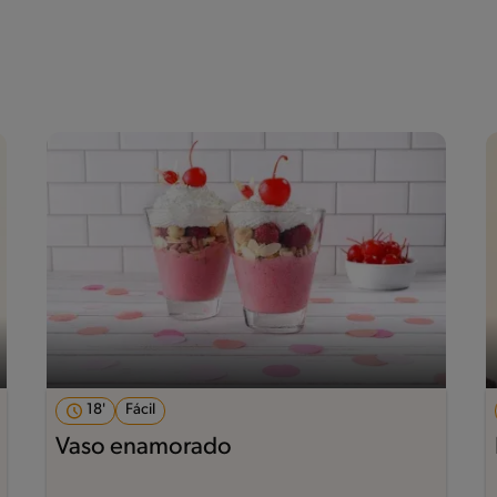
18'
Fácil
Vaso enamorado