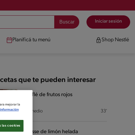
Iniciar sesión
Planificá tu menú
Shop Nestlé
cetas que te pueden interesar
Soufflé de frutos rojos
ara mejorar la
información
Intermedio
33'
 las cookies
Mousse de limón helada