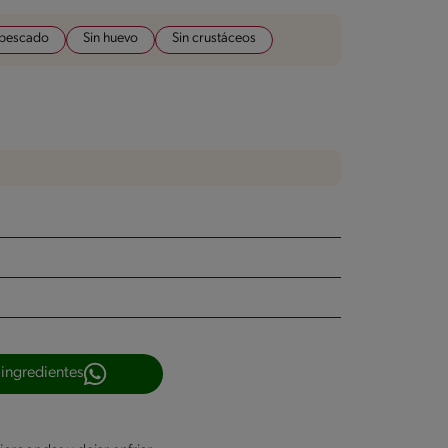
 pescado
Sin huevo
Sin crustáceos
 ingredientes