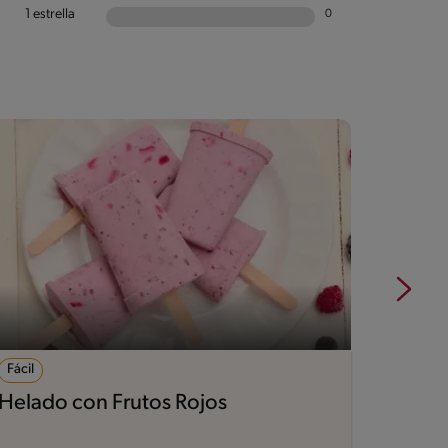
1 estrella
0
Fácil
30'
Helado con Frutos Rojos
Bocad
cond