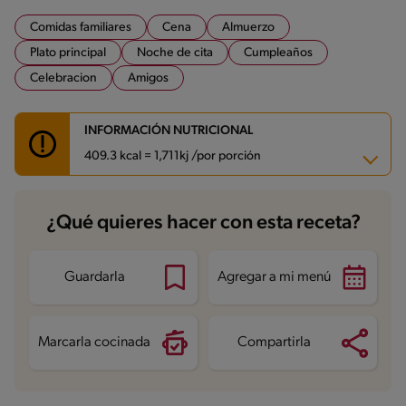
Comidas familiares
Cena
Almuerzo
Plato principal
Noche de cita
Cumpleaños
Celebracion
Amigos
INFORMACIÓN NUTRICIONAL
409.3 kcal = 1,711kj /por porción
Carbohidratos
6 g
¿Qué quieres hacer con esta receta?
Energía
409.3 kcal
Grasas
16 g
Fibra
1.6 g
Proteína
51 g
Guardarla
Agregar a mi menú
Grasas saturadas
7.9 g
Sodio
756.1 mg
Azúcares
1.9 g
Marcarla cocinada
Compartirla