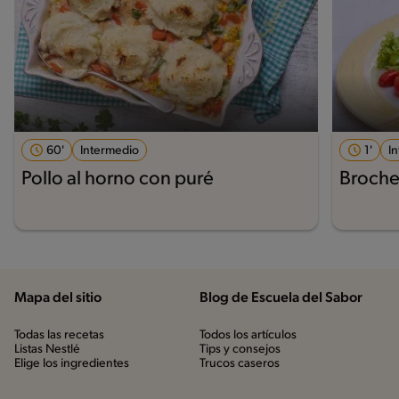
60'
Intermedio
1'
I
Pollo al horno con puré
Broche
Mapa del sitio
Blog de Escuela del Sabor
Todas las recetas
Todos los artículos
Listas Nestlé
Tips y consejos
Elige los ingredientes
Trucos caseros