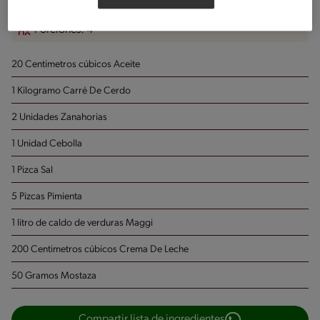
Porciones: 4
20 Centimetros cúbicos Aceite
1 Kilogramo Carré De Cerdo
2 Unidades Zanahorias
1 Unidad Cebolla
1 Pizca Sal
5 Pizcas Pimienta
1 litro de caldo de verduras Maggi
200 Centimetros cúbicos Crema De Leche
50 Gramos Mostaza
Compartir lista de ingredientes