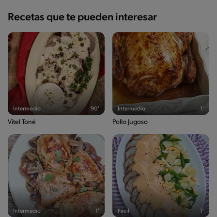
Recetas que te pueden interesar
Intermedio
90'
Intermedio
1'
Vitel Toné
Pollo Jugoso
Intermedio
1'
Fácil
1'