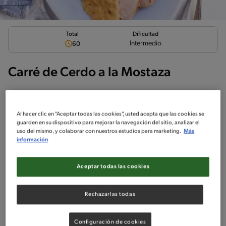
Total
Dificultad
Intermedio
60
Carré de Cerdo a la Mostaza
Al hacer clic en “Aceptar todas las cookies”, usted acepta que las cookies se
guarden en su dispositivo para mejorar la navegación del sitio, analizar el
Ingredientes
¡A cocinar!
Comentarios
uso del mismo, y colaborar con nuestros estudios para marketing.
Más
información
No incluido en la receta
Aceptar todas las cookies
Sin nueces de árbol
Sin maní
Sin pescado
Sin huevo
Sin crustáceos
Rechazarlas todas
Ingredientes
Configuración de cookies