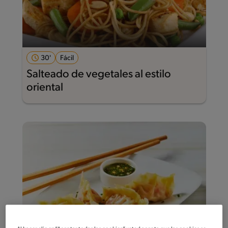
30'
Fácil
Salteado de vegetales al estilo
oriental