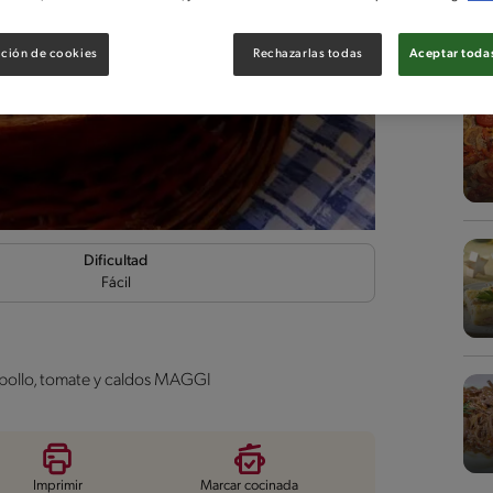
ción de cookies
Rechazarlas todas
Aceptar todas
Dificultad
Fácil
repollo, tomate y caldos MAGGI
Imprimir
Marcar cocinada