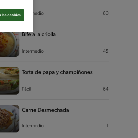
Intermedio
60'
 las cookies
Bife a la criolla
Intermedio
45'
Torta de papa y champiñones
Fácil
64'
Carne Desmechada
Intermedio
1'