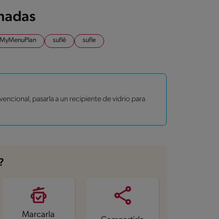
onadas
MyMenuPlan
suflê
sufle
vencional, pasarla a un recipiente de vidrio para
?
Marcarla