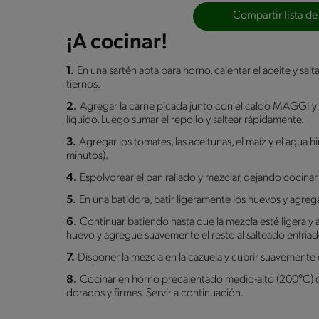
Compartir lista de
¡A cocinar!
1.
En una sartén apta para horno, calentar el aceite y salt
tiernos.
2.
Agregar la carne picada junto con el caldo MAGGI y 
líquido. Luego sumar el repollo y saltear rápidamente.
3.
Agregar los tomates, las aceitunas, el maíz y el agua 
minutos).
4.
Espolvorear el pan rallado y mezclar, dejando cocina
5.
En una batidora, batir ligeramente los huevos y agregar
6.
Continuar batiendo hasta que la mezcla esté ligera y 
huevo y agregue suavemente el resto al salteado enfriad
7.
Disponer la mezcla en la cazuela y cubrir suavemente 
8.
Cocinar en horno precalentado medio-alto (200°C) d
dorados y firmes. Servir a continuación.