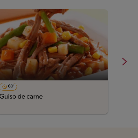
60'
60'
Guiso de carne
Guiso