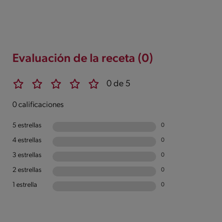
Evaluación de la receta (0)
0 de 5
0 calificaciones
5 estrellas
0
4 estrellas
0
3 estrellas
0
2 estrellas
0
1 estrella
0