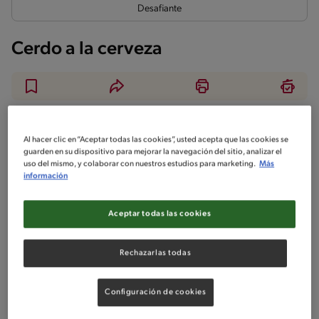
Desafiante
Cerdo a la cerveza
Ingredientes
¡A cocinar!
Comentarios
Al hacer clic en “Aceptar todas las cookies”, usted acepta que las cookies se
guarden en su dispositivo para mejorar la navegación del sitio, analizar el
uso del mismo, y colaborar con nuestros estudios para marketing.
Más
No incluido en la receta
información
Sin nueces de árbol
Sin maní
Aceptar todas las cookies
Ingredientes
Rechazarlas todas
Porciones: 6
Configuración de cookies
1 Sobre Maggi Jugoso Al Horno Sabor Mostaza Miel