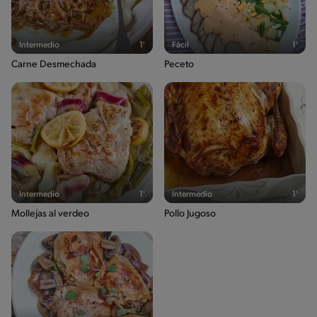
Intermedio
1'
Fácil
1'
Carne Desmechada
Peceto
Intermedio
1'
Intermedio
1'
Mollejas al verdeo
Pollo Jugoso