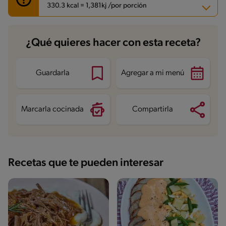
330.3 kcal = 1,381kj /por porción
Carbohidratos
6.5 g
¿Qué quieres hacer con esta receta?
Energía
330.3 kcal
Grasas
12.3 g
Fibra
1 g
Proteína
40.6 g
Guardarla
Agregar a mi menú
Grasas saturadas
6.1 g
Sodio
465.6 mg
Azúcares
1.9 g
Marcarla cocinada
Compartirla
Recetas que te pueden interesar