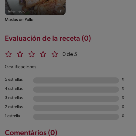
Intermedio
1'
Muslos de Pollo
Evaluación de la receta (0)
0 de 5
0 calificaciones
5 estrellas
0
4 estrellas
0
3 estrellas
0
2 estrellas
0
1 estrella
0
Comentários (0)