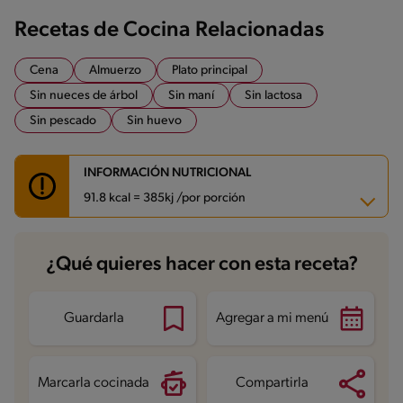
Recetas de Cocina Relacionadas
Cena
Almuerzo
Plato principal
Sin nueces de árbol
Sin maní
Sin lactosa
Sin pescado
Sin huevo
INFORMACIÓN NUTRICIONAL
91.8 kcal = 385kj /por porción
Carbohidratos
6.5 g
¿Qué quieres hacer con esta receta?
Energía
91.8 kcal
Grasas
7 g
Fibra
1.9 g
Proteína
1.5 g
Guardarla
Agregar a mi menú
Grasas saturadas
1.1 g
Sodio
327.5 mg
Azúcares
4.1 g
Marcarla cocinada
Compartirla