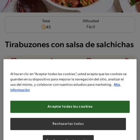
Total
Dificultad
Fácil
45
Tirabuzones con salsa de salchichas
Al hacer clic en “Aceptar todas las cookies”, usted acepta que las cookies se
Ingredientes
¡A cocinar!
Comentarios
guarden en su dispositivo para mejorar la navegación del sitio, analizar el
uso del mismo, y colaborar con nuestros estudios para marketing.
Más
información
No incluido en la receta
Aceptar todas las cookies
Sin nueces de árbol
Sin maní
Sin lactosa
Sin pescado
Sin huevo
Sin crustáceos
Rechazarlas todas
Ingredientes