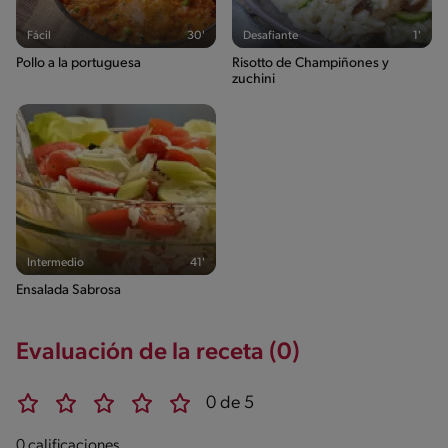
Fácil
30'
Desafiante
1'
Pollo a la portuguesa
Risotto de Champiñones y
zuchini
Intermedio
41'
Ensalada Sabrosa
Evaluación de la receta (0)
0 de 5
0 calificaciones