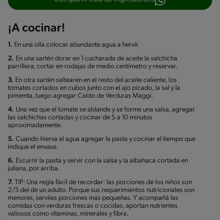
¡A cocinar!
1.
En una olla colocar abundante agua a hervir.
2.
En una sartén dorar en 1 cucharada de aceite la salchicha
parrillera, cortar en rodajas de medio centímetro y reservar.
3.
En otra sartén saltearen en el resto del aceite caliente, los
tomates cortados en cubos junto con el ajo picado, la sal y la
pimienta, luego agregar Caldo de Verduras Maggi.
4.
Una vez que el tomate se ablande y se forme una salsa, agregar
las salchichas cortadas y cocinar de 5 a 10 minutos
aproximadamente.
5.
Cuando hierva el agua agregar la pasta y cocinar el tiempo que
indique el envase.
6.
Escurrir la pasta y servir con la salsa y la albahaca cortada en
juliana, por arriba.
7.
TIP: Una regla fácil de recordar: las porciones de los niños son
2/3 del de un adulto. Porque sus requerimientos nutricionales son
menores, serviles porciones más pequeñas. Y acompañá las
comidas con verduras frescas o cocidas, aportan nutrientes
valiosos como vitaminas, minerales y fibra.