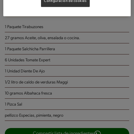
Configuración de cookies
Porciones: 4
1 Paquete Tirabuzones
27 gramos Aceite, oliva, ensalada o cocina.
1 Paquete Salchicha Parrillera
6 Unidades Tomate Expert
1 Unidad Diente De Ajo
1/2 litro de caldo de verduras Maggi
10 gramos Albahaca fresca
1 Pizca Sal
pellizco Especias, pimienta, negro
Compartir lista de ingredientes