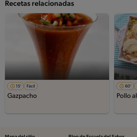
Recetas relacionadas
15'
Fácil
60'
Gazpacho
Pollo a
Mapa del sitio
Blog de Escuela del Sabor