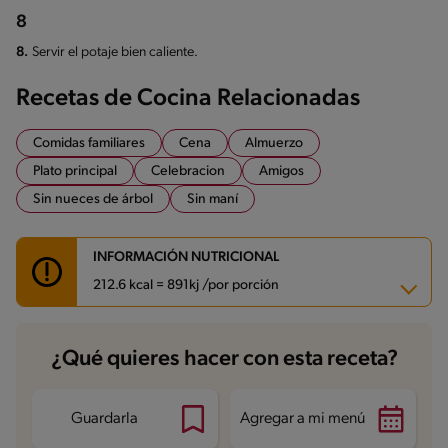
8
8.
Servir el potaje bien caliente.
Recetas de Cocina Relacionadas
Comidas familiares
Cena
Almuerzo
Plato principal
Celebracion
Amigos
Sin nueces de árbol
Sin maní
INFORMACIÓN NUTRICIONAL
212.6 kcal = 891kj /por porción
Carbohidratos
34.6 g
¿Qué quieres hacer con esta receta?
Energía
212.6 kcal
Grasas
4.5 g
Fibra
7.5 g
Proteína
10.3 g
Guardarla
Agregar a mi menú
Grasas saturadas
0.7 g
Sodio
332.8 mg