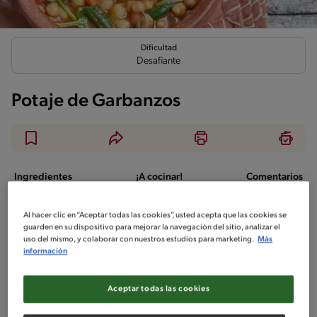
Dificultad
Desafiante
Potaje de Garbanzos
Ingredientes
¡A cocinar!
Comentarios
Al hacer clic en “Aceptar todas las cookies”, usted acepta que las cookies se
No incluido en la receta
guarden en su dispositivo para mejorar la navegación del sitio, analizar el
uso del mismo, y colaborar con nuestros estudios para marketing.
Más
Sin nueces de árbol
Sin maní
Sin lactosa
información
Sin pescado
Sin huevo
Sin crustáceos
Aceptar todas las cookies
Ingredientes