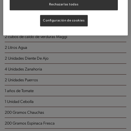
Rechazarlas todas
Porciones: 12
Configuración de cookies
500 Gramos Garbanzos
2 cubos de caldo de verduras Maggi
2 Litros Agua
2 Unidades Diente De Ajo
4 Unidades Zanahoria
2 Unidades Puerros
1 años de Tomate
1 Unidad Cebolla
200 Gramos Chauchas
200 Gramos Espinaca Fresca