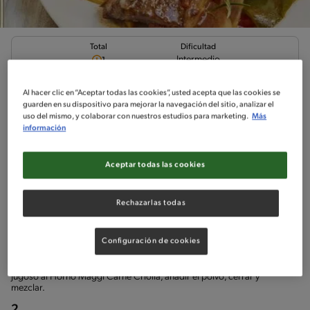
Total
Dificultad
Intermedio
1
Al hacer clic en “Aceptar todas las cookies”, usted acepta que las cookies se
Tira de asado Jugosa
guarden en su dispositivo para mejorar la navegación del sitio, analizar el
uso del mismo, y colaborar con nuestros estudios para marketing.
Más
información
Aceptar todas las cookies
Ingredientes
¡A cocinar!
Comentarios
Rechazarlas todas
¡A cocinar!
1
Configuración de cookies
1.
Colocar la tira de asado, los morrones cortados en trozos, la
cebolla picada y los papines cortados al medio en la bolsa de
Jugoso al Horno Maggi Carne Criolla, añadir el polvo, cerrar y
mezclar.
2