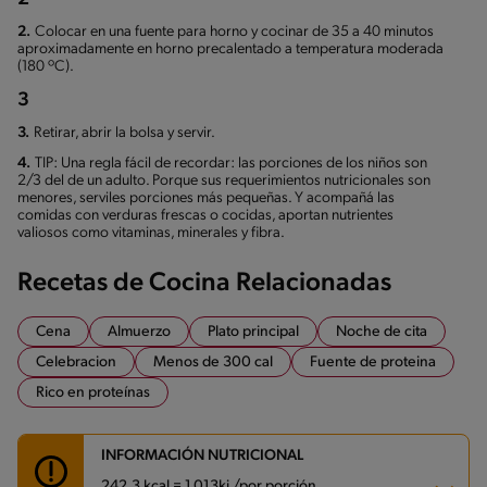
2.
Colocar en una fuente para horno y cocinar de 35 a 40 minutos
aproximadamente en horno precalentado a temperatura moderada
(180 ºC).
3
3.
Retirar, abrir la bolsa y servir.
4.
TIP: Una regla fácil de recordar: las porciones de los niños son
2/3 del de un adulto. Porque sus requerimientos nutricionales son
menores, serviles porciones más pequeñas. Y acompañá las
comidas con verduras frescas o cocidas, aportan nutrientes
valiosos como vitaminas, minerales y fibra.
Recetas de Cocina Relacionadas
Cena
Almuerzo
Plato principal
Noche de cita
Celebracion
Menos de 300 cal
Fuente de proteina
Rico en proteínas
INFORMACIÓN NUTRICIONAL
242.3 kcal = 1,013kj /por porción