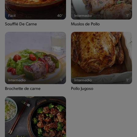
Fácil
40'
Intermedio
1'
Soufflé De Carne
Muslos de Pollo
Intermedio
1'
Intermedio
1'
Brochette de carne
Pollo Jugoso