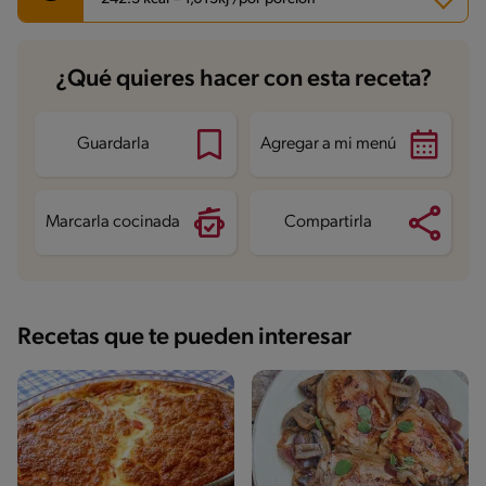
Carbohidratos
11 g
¿Qué quieres hacer con esta receta?
Energía
242.3 kcal
Grasas
9.2 g
Fibra
1.5 g
Proteína
28.1 g
Guardarla
Agregar a mi menú
Grasas saturadas
3.4 g
Sodio
672.7 mg
Azúcares
1.5 g
Marcarla cocinada
Compartirla
Recetas que te pueden interesar