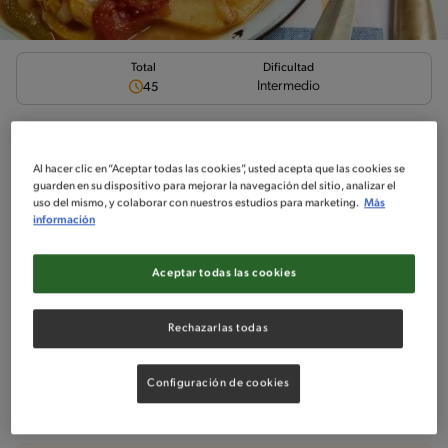
Total
Dificultad
Intermedio
45
Bife a la criolla
Al hacer clic en “Aceptar todas las cookies”, usted acepta que las cookies se
guarden en su dispositivo para mejorar la navegación del sitio, analizar el
uso del mismo, y colaborar con nuestros estudios para marketing.
Más
información
Ingredientes
¡A cocinar!
Comentarios
Aceptar todas las cookies
No incluido en la receta
Rechazarlas todas
Sin nueces de árbol
Sin maní
Configuración de cookies
Ingredientes