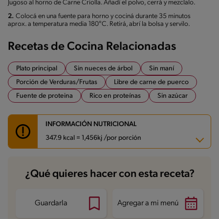
Jugoso al horno de Carne Criolla. Añadí el polvo, cerrá y mezclalo.
2.
Colocá en una fuente para horno y cociná durante 35 minutos
aprox. a temperatura media 180°C. Retirá, abrí la bolsa y servilo.
Recetas de Cocina Relacionadas
Plato principal
Sin nueces de árbol
Sin maní
Porción de Verduras/Frutas
Libre de carne de puerco
Fuente de proteina
Rico en proteínas
Sin azúcar
INFORMACIÓN NUTRICIONAL
347.9 kcal = 1,456kj /por porción
Carbohidratos
18.8 g
¿Qué quieres hacer con esta receta?
Energía
347.9 kcal
Grasas
11.1 g
Fibra
2.5 g
Proteína
37.2 g
Guardarla
Agregar a mi menú
Grasas saturadas
5.4 g
Sodio
800.6 mg