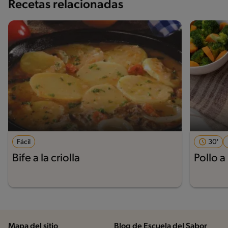
Recetas relacionadas
Fácil
30'
Bife a la criolla
Pollo a
Mapa del sitio
Blog de Escuela del Sabor