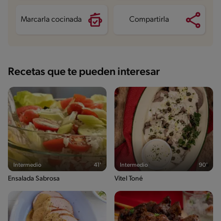
Azúcares
3.8 g
Marcarla cocinada
Compartirla
Recetas que te pueden interesar
Intermedio
41'
Intermedio
90'
Ensalada Sabrosa
Vitel Toné