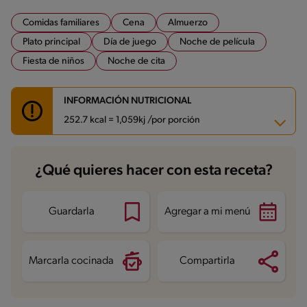
Comidas familiares
Cena
Almuerzo
Plato principal
Día de juego
Noche de película
Fiesta de niños
Noche de cita
INFORMACIÓN NUTRICIONAL
252.7 kcal = 1,059kj /por porción
Carbohidratos
14.8 g
¿Qué quieres hacer con esta receta?
Energía
252.7 kcal
Grasas
14.5 g
Fibra
0.5 g
Proteína
15.4 g
Guardarla
Agregar a mi menú
Grasas saturadas
6 g
Sodio
307 mg
Azúcares
1.5 g
Marcarla cocinada
Compartirla