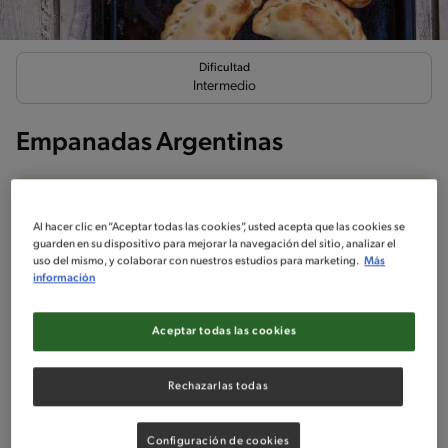
Dificultad
Intermedio
Empanadas Argentinas
Al hacer clic en “Aceptar todas las cookies”, usted acepta que las cookies se
guarden en su dispositivo para mejorar la navegación del sitio, analizar el
Ingredientes
¡A cocinar!
Comentarios
uso del mismo, y colaborar con nuestros estudios para marketing.
Más
información
No incluido en la receta
Aceptar todas las cookies
Sin nueces de árbol
Sin maní
Rechazarlas todas
Ingredientes
Configuración de cookies