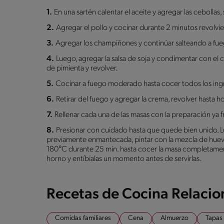
1.
En una sartén calentar el aceite y agregar las cebollas
2.
Agregar el pollo y cocinar durante 2 minutos revolv
3.
Agregar los champiñones y continúar salteando a fue
4.
Luego, agregar la salsa de soja y condimentar con el
de pimienta y revolver.
5.
Cocinar a fuego moderado hasta cocer todos los ing
6.
Retirar del fuego y agregar la crema, revolver hasta h
7.
Rellenar cada una de las masas con la preparación ya 
8.
Presionar con cuidado hasta que quede bien unido. 
previamente enmantecada, pintar con la mezcla de huevo
180°C durante 25 min. hasta cocer la masa completamente y
horno y entíbialas un momento antes de servirlas.
Recetas de Cocina Relaci
Comidas familiares
Cena
Almuerzo
Tapas