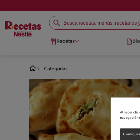
Recetas
Bl
Categorías
Al hacer clic
navegación d
Configura