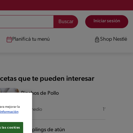
Iniciar sesión
Planificá tu menú
Shop Nestlé
cetas que te pueden interesar
Pinchos de Pollo
ara mejorar la
Intermedio
1'
información
 las cookies
Dumplings de atún