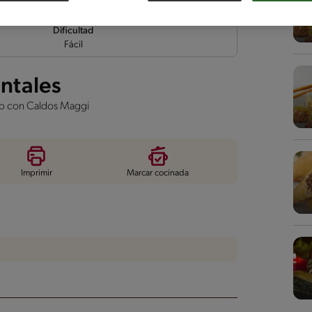
Dificultad
Fácil
ntales
unto con Caldos Maggi
Imprimir
Marcar cocinada