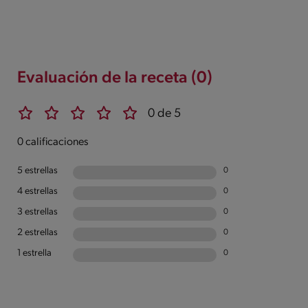
Evaluación de la receta (0)
0 de 5
0 calificaciones
5 estrellas
0
4 estrellas
0
3 estrellas
0
2 estrellas
0
1 estrella
0