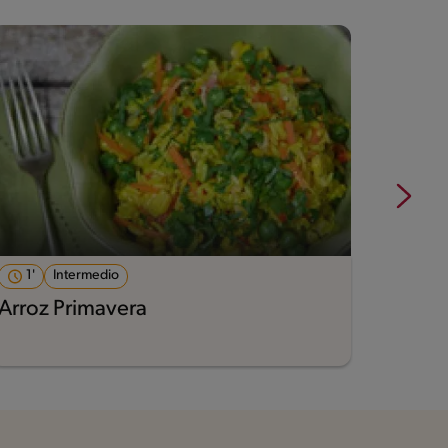
1'
Intermedio
60'
Arroz Primavera
Guiso