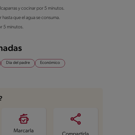
s alcaparras y cocinar por 5 minutos.
nar hasta que el agua se consuma.
or 5 minutos.
onadas
Dia del padre
Económico
?
Marcarla
Compartirla