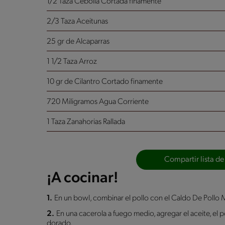
1/2 Taza Cebolla
Cortada finamente
2/3 Taza Aceitunas
25 gr de Alcaparras
1 1/2 Taza Arroz
10 gr de Cilantro
Cortado finamente
720 Miligramos Agua Corriente
1 Taza Zanahorias
Rallada
Compartir lista de
¡A cocinar!
1.
En un bowl, combinar el pollo con el Caldo De Pollo
2.
En una cacerola a fuego medio, agregar el aceite, el 
dorado.