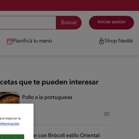
Iniciar sesión
Planificá tu menú
Shop Nestlé
cetas que te pueden interesar
Pollo a la portuguesa
Fácil
30'
ara mejorar la
información
Carne con Brócoli estilo Oriental