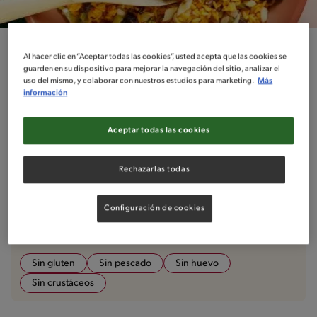
Dificultad
Al hacer clic en “Aceptar todas las cookies”, usted acepta que las cookies se
Fácil
guarden en su dispositivo para mejorar la navegación del sitio, analizar el
uso del mismo, y colaborar con nuestros estudios para marketing.
Más
información
Arroz Para Navidad
Por
Francisco Gomez
Aceptar todas las cookies
Rechazarlas todas
Ingredientes
¡A cocinar!
Comentarios
Configuración de cookies
No incluido en la receta
Sin gluten
Sin pescado
Sin huevo
Sin crustáceos