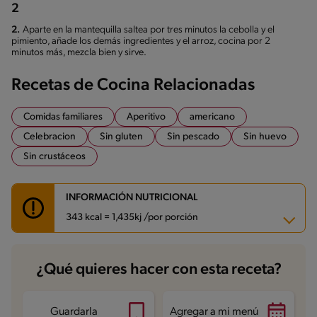
2
2.
Aparte en la mantequilla saltea por tres minutos la cebolla y el
pimiento, añade los demás ingredientes y el arroz, cocina por 2
minutos más, mezcla bien y sirve.
Recetas de Cocina Relacionadas
Comidas familiares
Aperitivo
americano
Celebracion
Sin gluten
Sin pescado
Sin huevo
Sin crustáceos
INFORMACIÓN NUTRICIONAL
343 kcal = 1,435kj /por porción
Carbohidratos
55.7 g
¿Qué quieres hacer con esta receta?
Energía
343 kcal
Grasas
11.1 g
Fibra
3.8 g
Proteína
6.7 g
Guardarla
Agregar a mi menú