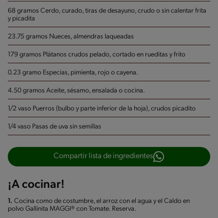
68 gramos Cerdo, curado, tiras de desayuno, crudo o sin calentar
frita
y picadita
23.75 gramos Nueces, almendras
laqueadas
179 gramos Plátanos crudos
pelado, cortado en rueditas y frito
0.23 gramo Especias, pimienta, rojo o cayena.
4.50 gramos Aceite, sésamo, ensalada o cocina.
1/2 vaso Puerros (bulbo y parte inferior de la hoja), crudos
picadito
1/4 vaso Pasas de uva sin semillas
Compartir lista de ingredientes
¡A cocinar!
1.
Cocina como de costumbre, el arroz con el agua y el Caldo en
polvo Gallinita MAGGI® con Tomate. Reserva.