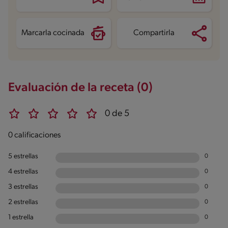
Grasas saturadas
3.9 g
Sodio
134.1 mg
Marcarla cocinada
Compartirla
Evaluación de la receta (0)
0 de 5
0 calificaciones
5 estrellas
0
4 estrellas
0
3 estrellas
0
2 estrellas
0
1 estrella
0