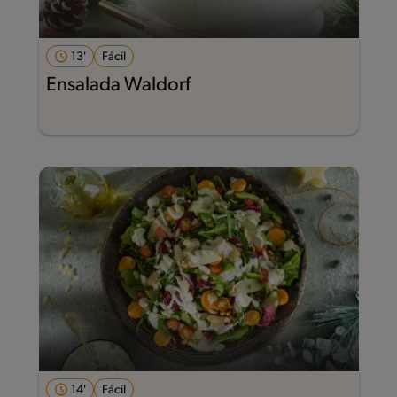
13'
Fácil
Ensalada Waldorf
14'
Fácil