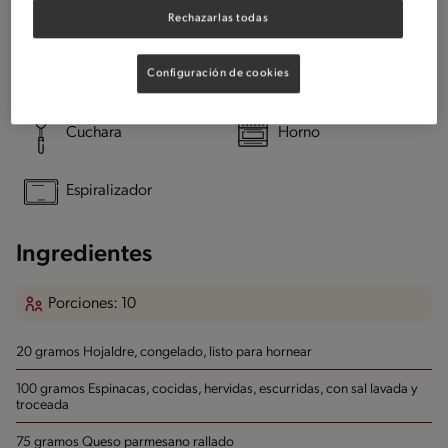
Rechazarlas todas
Utensílios
Configuración de cookies
Plato de hornear
Pan
Cuchara
Horno
Espiralizador
Ingredientes
Porciones: 10
20 gramos Hojaldre, congelado, listo para hornear
100 gramos Espinacas, cocidas, hervidas, escurridas, con sal
lavada y
troceada
75 gramos Queso parmesano rallado