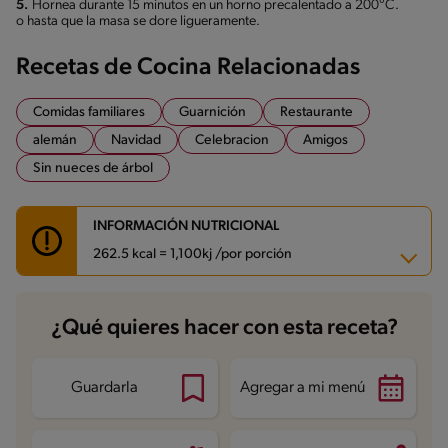
5.
Hornea durante 15 minutos en un horno precalentado a 200°C.
o hasta que la masa se dore ligueramente.
Recetas de Cocina Relacionadas
Comidas familiares
Guarnición
Restaurante
alemán
Navidad
Celebracion
Amigos
Sin nueces de árbol
INFORMACIÓN NUTRICIONAL
262.5 kcal = 1,100kj /por porción
Carbohidratos
5.3 g
¿Qué quieres hacer con esta receta?
Energía
262.5 kcal
Grasas
24.3 g
Fibra
0.6 g
Proteína
5.8 g
Guardarla
Agregar a mi menú
Grasas saturadas
2.3 g
Sodio
271.8 mg
Azúcares
1.4 g