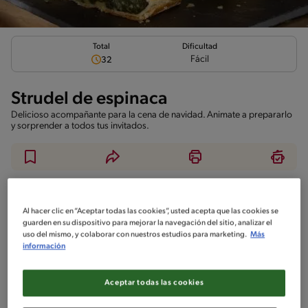
Total
Dificultad
Fácil
32
Strudel de espinaca
Delicioso acompañante para la cena de navidad. Animate a prepararlo
y sorprender a todos tus invitados.
Ingredientes
¡A cocinar!
Comentarios
Al hacer clic en “Aceptar todas las cookies”, usted acepta que las cookies se
guarden en su dispositivo para mejorar la navegación del sitio, analizar el
No incluido en la receta
uso del mismo, y colaborar con nuestros estudios para marketing.
Más
información
Sin nueces de árbol
Sin maní
Sin pescado
Sin crustáceos
Aceptar todas las cookies