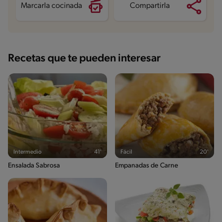
Marcarla cocinada
Compartirla
Recetas que te pueden interesar
Intermedio
41'
Fácil
20'
Ensalada Sabrosa
Empanadas de Carne