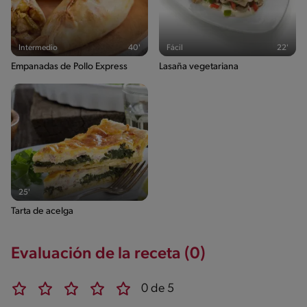
Intermedio
40'
Fácil
22'
Empanadas de Pollo Express
Lasaña vegetariana
25'
Tarta de acelga
Evaluación de la receta (0)
0 de 5