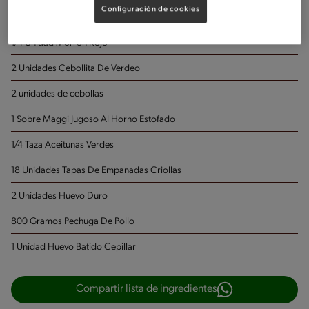
Porciones: 18
Configuración de cookies
1/4 Unidad Morrón Rojo
2 Unidades Cebollita De Verdeo
2 unidades de cebollas
1 Sobre Maggi Jugoso Al Horno Estofado
1/4 Taza Aceitunas Verdes
18 Unidades Tapas De Empanadas Criollas
2 Unidades Huevo Duro
800 Gramos Pechuga De Pollo
1 Unidad Huevo Batido
Cepillar
Compartir lista de ingredientes