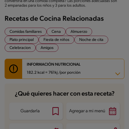
convertirla en una comida completa? Las porciones adecuadas son
2 empanadas para los niños y 3 para los adultos.
Recetas de Cocina Relacionadas
Comidas familiares
Cena
Almuerzo
Plato principal
Fiesta de niños
Noche de cita
Celebracion
Amigos
INFORMACIÓN NUTRICIONAL
182.2 kcal = 761kj /por porción
Carbohidratos
14.4 g
¿Qué quieres hacer con esta receta?
Energía
182.2 kcal
Grasas
8.5 g
Fibra
0.4 g
Proteína
12.1 g
Guardarla
Agregar a mi menú
Grasas saturadas
3.5 g
Sodio
345.9 mg
Azúcares
1.4 g