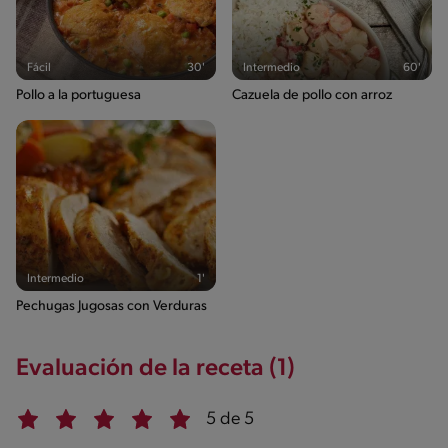
Fácil
30'
Intermedio
60'
Pollo a la portuguesa
Cazuela de pollo con arroz
Intermedio
1'
Pechugas Jugosas con Verduras
Evaluación de la receta (1)
5 de 5