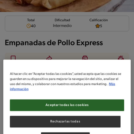
Total
Calificación
Dificultad
Intermedio
40
5
Empanadas de Pollo Express
Al hacer clic en “Aceptar todas las cookies”, usted acepta que las cookies se
Ingredientes
¡A cocinar!
Comentarios
guarden en su dispositivo para mejorar la navegación del sitio, analizar el
uso del mismo, y colaborar con nuestros estudios para marketing.
Más
información
No incluido en la receta
Sin nueces de árbol
Sin maní
Aceptar todas las cookies
Rechazarlas todas
Ingredientes