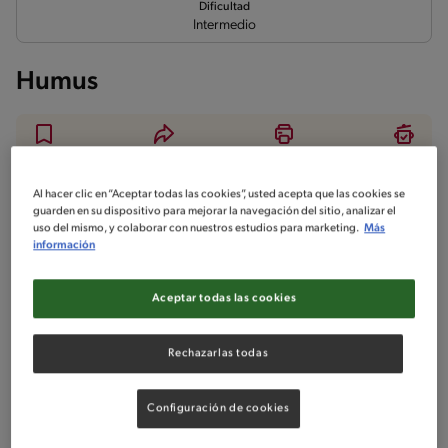
Dificultad
Intermedio
Humus
Ingredientes
¡A cocinar!
Comentarios
Al hacer clic en “Aceptar todas las cookies”, usted acepta que las cookies se
guarden en su dispositivo para mejorar la navegación del sitio, analizar el
uso del mismo, y colaborar con nuestros estudios para marketing.
Más
información
No incluido en la receta
Sin nueces de árbol
Sin maní
Sin lactosa
Aceptar todas las cookies
Sin pescado
Sin huevo
Sin crustáceos
Rechazarlas todas
Ingredientes
Configuración de cookies
Porciones: 6