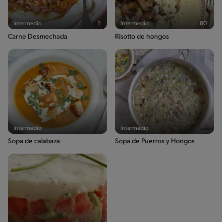
Intermedio
1'
Intermedio
80'
Carne Desmechada
Risotto de hongos
Intermedio
Intermedio
Sopa de calabaza
Sopa de Puerros y Hongos