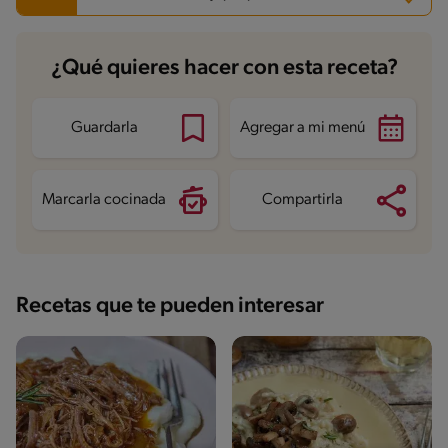
Carbohidratos
53.7 g
¿Qué quieres hacer con esta receta?
Energía
567.3 kcal
Grasas
33 g
Fibra
10.2 g
Proteína
17.2 g
Guardarla
Agregar a mi menú
Grasas saturadas
4.7 g
Sodio
615.4 mg
Azúcares
9.5 g
Marcarla cocinada
Compartirla
Recetas que te pueden interesar