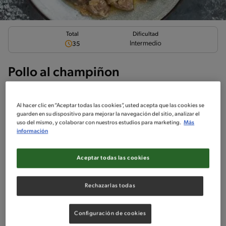
Total
Dificultad
Intermedio
35
Pollo al champiñon
Al hacer clic en “Aceptar todas las cookies”, usted acepta que las cookies se
guarden en su dispositivo para mejorar la navegación del sitio, analizar el
uso del mismo, y colaborar con nuestros estudios para marketing.
Más
Ingredientes
¡A cocinar!
Comentarios
información
Ingredientes
Aceptar todas las cookies
Porciones: 1
Rechazarlas todas
36 gramos Aceite
Configuración de cookies
900 gramos Suprema De Pollo