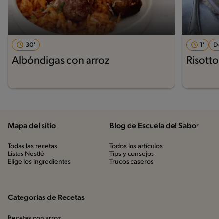
30'
1'
D
Albóndigas con arroz
Risott
Mapa del sitio
Blog de Escuela del Sabor
Todas las recetas
Todos los artículos
Listas Nestlé
Tips y consejos
Elige los ingredientes
Trucos caseros
Categorias de Recetas
Recetas con arroz