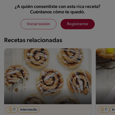
¿A quién consentiste con esta rica receta?
Cuéntanos cómo te quedó.
Iniciar sesión
Registrarme
Recetas relacionadas
1'
Intermedio
1'
I