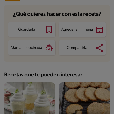
Carbohidratos
9.2 g
¿Qué quieres hacer con esta receta?
Energía
120 kcal
Grasas
1.2 g
Fibra
0.6 g
Proteína
1.2 g
Guardarla
Agregar a mi menú
Grasas saturadas
0.3 g
Sodio
46.1 mg
Azúcares
12.9 g
Marcarla cocinada
Compartirla
Recetas que te pueden interesar