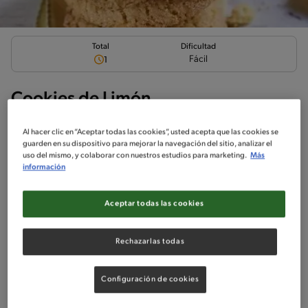
Total
Dificultad
Fácil
1
Cookies de Limón
Al hacer clic en “Aceptar todas las cookies”, usted acepta que las cookies se
guarden en su dispositivo para mejorar la navegación del sitio, analizar el
uso del mismo, y colaborar con nuestros estudios para marketing.
Más
información
Ingredientes
¡A cocinar!
Comentarios
Aceptar todas las cookies
No incluido en la receta
Sin pescado
Sin crustáceos
Rechazarlas todas
Configuración de cookies
Ingredientes