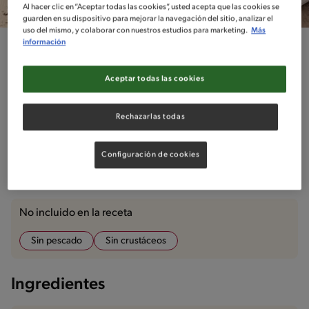
Al hacer clic en “Aceptar todas las cookies”, usted acepta que las cookies se
guarden en su dispositivo para mejorar la navegación del sitio, analizar el
uso del mismo, y colaborar con nuestros estudios para marketing.
Más
información
Total
Dificultad
Fácil
40
Aceptar todas las cookies
Tarta de chocolate sin gluten
Rechazarlas todas
Configuración de cookies
Ingredientes
¡A cocinar!
Comentarios
No incluido en la receta
Sin pescado
Sin crustáceos
Ingredientes