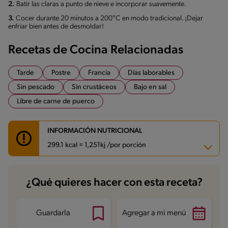
2.
Batir las claras a punto de nieve e incorporar suavemente.
3.
Cocer durante 20 minutos a 200°C en modo tradicional. ¡Dejar
enfriar bien antes de desmoldar!
Recetas de Cocina Relacionadas
Tarde
Postre
Francia
Días laborables
Sin pescado
Sin crustáceos
Bajo en sal
Libre de carne de puerco
INFORMACIÓN NUTRICIONAL
299.1 kcal = 1,251kj /por porción
Carbohidratos
21.1 g
¿Qué quieres hacer con esta receta?
Energía
299.1 kcal
Grasas
21.6 g
Fibra
1.6 g
Proteína
6.1 g
Guardarla
Agregar a mi menú
Grasas saturadas
10.1 g
Sodio
46.5 mg