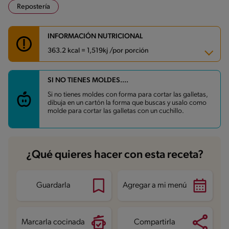
Repostería
INFORMACIÓN NUTRICIONAL
363.2 kcal = 1,519kj /por porción
SI NO TIENES MOLDES....
Carbohidratos
63 g
Energía
363.2 kcal
Si no tienes moldes con forma para cortar las galletas,
Grasas
9.3 g
dibuja en un cartón la forma que buscas y usalo como
Fibra
0.9 g
molde para cortar las galletas con un cuchillo.
Proteína
7.2 g
Grasas saturadas
5.4 g
Sodio
67.8 mg
Azúcares
35.6 g
¿Qué quieres hacer con esta receta?
Guardarla
Agregar a mi menú
Marcarla cocinada
Compartirla