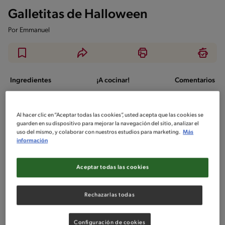
Galletitas de Halloween
Por
Emmanuel
Ingredientes
¡A cocinar!
Comentarios
Ingredientes
Al hacer clic en “Aceptar todas las cookies”, usted acepta que las cookies se
guarden en su dispositivo para mejorar la navegación del sitio, analizar el
Porciones: 15
uso del mismo, y colaborar con nuestros estudios para marketing.
Más
información
Galletas:
Aceptar todas las cookies
135 gramos Mantequilla sin sal
1 Huevo
Rechazarlas todas
2 Limones
su ralladura
Configuración de cookies