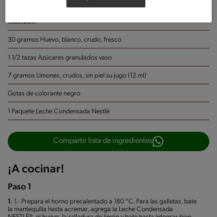
560 gramos Harinas de trigo, pan sin enriquecer
Glaseado:
30 gramos Huevo, blanco, crudo, fresco
1 1/2 tazas Azúcares granulados
vaso
7 gramos Limones, crudos, sin piel
su jugo (12 ml)
Gotas de colorante negro
1 Paquete Leche Condensada Nestlé
Compartir lista de ingredientes
¡A cocinar!
Paso 1
1.
1.- Prepara el horno precalentado a 180 °C. Para las galletas, bate
la mantequilla hasta acremar, agrega la Leche Condensada