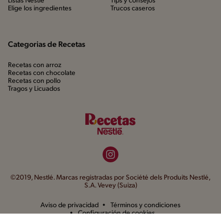
Listas Nestlé
Tips y consejos
Elige los ingredientes
Trucos caseros
Categorias de Recetas
Recetas con arroz
Recetas con chocolate
Recetas con pollo
Tragos y Licuados
©2019, Nestlé. Marcas registradas por Société dels Produits Nestlé,
S.A. Vevey (Suiza)
Aviso de privacidad
Términos y condiciones
Configuración de cookies