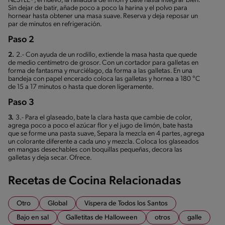
NESTLÉ®, el huevo, la ralladura de limón y bate hasta integrar bien.
Sin dejar de batir, añade poco a poco la harina y el polvo para
hornear hasta obtener una masa suave. Reserva y deja reposar un
par de minutos en refrigeración.
Paso 2
2.
2.- Con ayuda de un rodillo, extiende la masa hasta que quede
de medio centímetro de grosor. Con un cortador para galletas en
forma de fantasma y murciélago, da forma a las galletas. En una
bandeja con papel encerado coloca las galletas y hornea a 180 °C
de 15 a 17 minutos o hasta que doren ligeramente.
Paso 3
3.
3.- Para el glaseado, bate la clara hasta que cambie de color,
agrega poco a poco el azúcar flor y el jugo de limón, bate hasta
que se forme una pasta suave, Separa la mezcla en 4 partes, agrega
un colorante diferente a cada uno y mezcla. Coloca los glaseados
en mangas desechables con boquillas pequeñas, decora las
galletas y deja secar. Ofrece.
Recetas de Cocina Relacionadas
Otro
Global
Víspera de Todos los Santos
Bajo en sal
Galletitas de Halloween
otros
galle