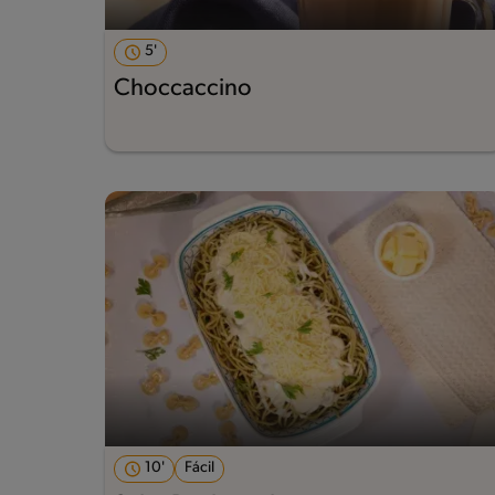
5'
Choccaccino
10'
Fácil