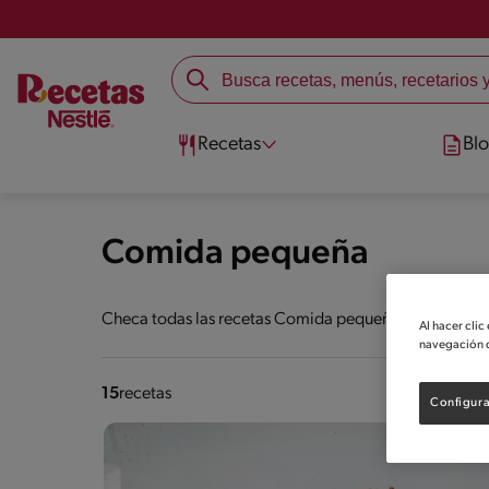
Recetas
Bl
Comida pequeña
Checa todas las recetas Comida pequeña que hemos sep
Al hacer clic
navegación d
15
recetas
Configura