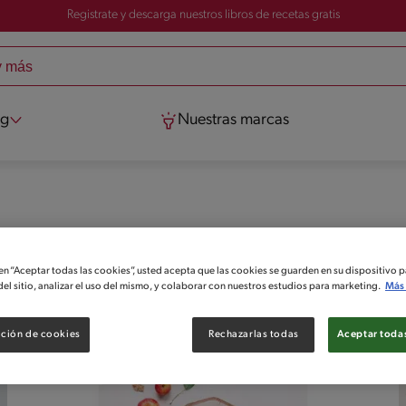
Registrate y descarga nuestros libros de recetas gratis
og
Nuestras marcas
arado para que te aventures en la cocina y te sientas un excelent
 en “Aceptar todas las cookies”, usted acepta que las cookies se guarden en su dispositivo p
el sitio, analizar el uso del mismo, y colaborar con nuestros estudios para marketing.
Más 
ción de cookies
Rechazarlas todas
Aceptar todas