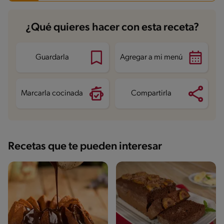
Carbohidratos
36 g
¿Qué quieres hacer con esta receta?
Energía
383.8 kcal
Grasas
22.7 g
Fibra
2.9 g
Proteína
12 g
Guardarla
Agregar a mi menú
Grasas saturadas
6.4 g
Sodio
79 mg
Azúcares
27.9 g
Marcarla cocinada
Compartirla
Recetas que te pueden interesar