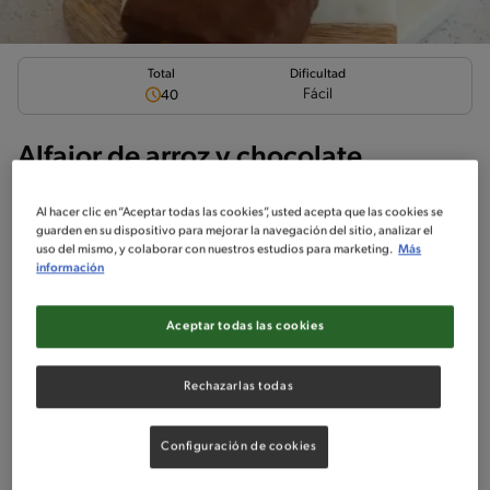
Total
Dificultad
Fácil
40
Alfajor de arroz y chocolate
Al hacer clic en “Aceptar todas las cookies”, usted acepta que las cookies se
guarden en su dispositivo para mejorar la navegación del sitio, analizar el
uso del mismo, y colaborar con nuestros estudios para marketing.
Más
información
Ingredientes
¡A cocinar!
Comentarios
Aceptar todas las cookies
No incluido en la receta
Sin pescado
Sin huevo
Sin crustáceos
Rechazarlas todas
Ingredientes
Configuración de cookies