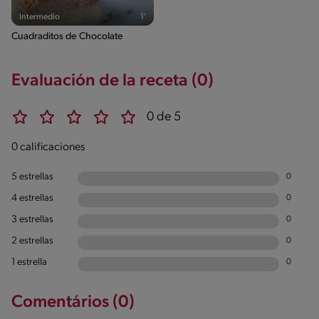
Intermedio
1'
Cuadraditos de Chocolate
Evaluación de la receta (0)
0 de 5
0 calificaciones
5 estrellas
0
4 estrellas
0
3 estrellas
0
2 estrellas
0
1 estrella
0
Comentários (0)