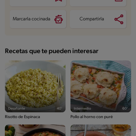
Grasas saturadas
5.2 g
Sodio
867.3 mg
Azúcares
2.9 g
Marcarla cocinada
Compartirla
Recetas que te pueden interesar
Desafiante
40'
Intermedio
60'
Risotto de Espinaca
Pollo al horno con puré