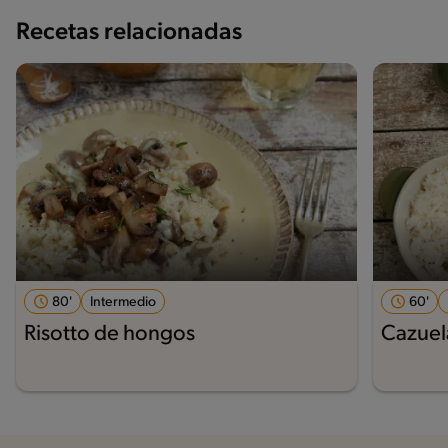
Recetas relacionadas
80'
Intermedio
60'
Risotto de hongos
Cazuela