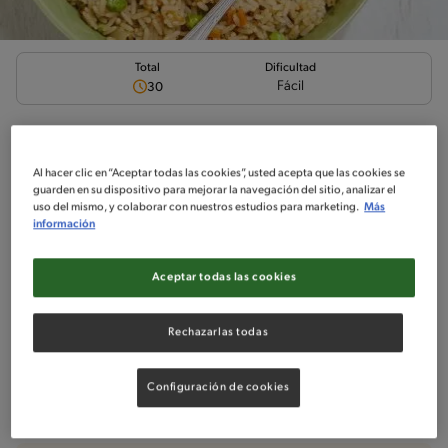
Total
Dificultad
Fácil
30
Arroz a las finas hierbas
Al hacer clic en “Aceptar todas las cookies”, usted acepta que las cookies se
guarden en su dispositivo para mejorar la navegación del sitio, analizar el
uso del mismo, y colaborar con nuestros estudios para marketing.
Más
información
Ingredientes
¡A cocinar!
Comentarios
Aceptar todas las cookies
No incluido en la receta
Rechazarlas todas
Sin nueces de árbol
Sin maní
Configuración de cookies
Ingredientes