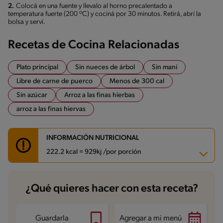
2.
Colocá en una fuente y llevalo al horno precalentado a
temperatura fuerte (200 ºC) y cociná por 30 minutos. Retirá, abrí la
bolsa y serví.
Recetas de Cocina Relacionadas
Plato principal
Sin nueces de árbol
Sin maní
Libre de carne de puerco
Menos de 300 cal
Sin azúcar
Arroz a las finas hierbas
arroz a las finas hiervas
INFORMACIÓN NUTRICIONAL
222.2 kcal = 929kj /por porción
Carbohidratos
30.7 g
¿Qué quieres hacer con esta receta?
Energía
222.2 kcal
Grasas
8.4 g
Fibra
2.9 g
Proteína
5.3 g
Guardarla
Agregar a mi menú