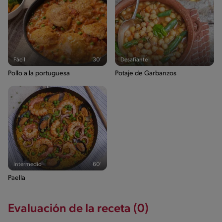
Fácil
30'
Desafiante
Pollo a la portuguesa
Potaje de Garbanzos
Intermedio
60'
Paella
Evaluación de la receta (0)