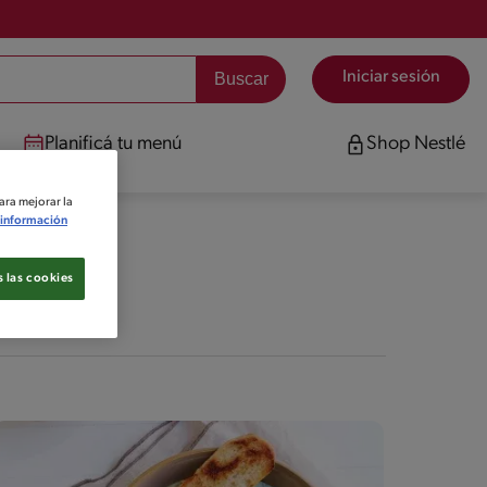
Iniciar sesión
Planificá tu menú
Shop Nestlé
ara mejorar la
información
 las cookies
de ahora mismo.