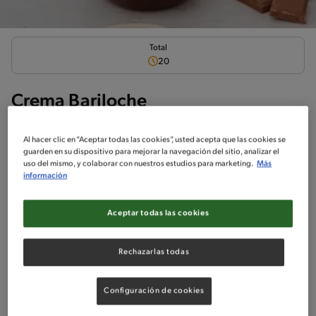
Total
20
Crema Bariloche
Al hacer clic en “Aceptar todas las cookies”, usted acepta que las cookies se
guarden en su dispositivo para mejorar la navegación del sitio, analizar el
uso del mismo, y colaborar con nuestros estudios para marketing.
Más
información
Ingredientes
¡A cocinar!
Comentarios
Aceptar todas las cookies
No incluido en la receta
Sin pescado
Sin huevo
Sin crustáceos
Rechazarlas todas
Ingredientes
Configuración de cookies