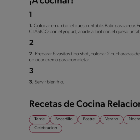
¡A cocinar!
1
1.
Colocar en un bol el queso untable. Batir para airear
CLÁSICO con el yogurt, añadir al bol con el queso untab
2
2.
Preparar 6 vasitos tipo shot, colocar 2 cucharadas d
colocar crema para completar.
3
3.
Servir bien frío.
Recetas de Cocina Relaci
Tarde
Bocadillo
Postre
Verano
Noche
Celebracion