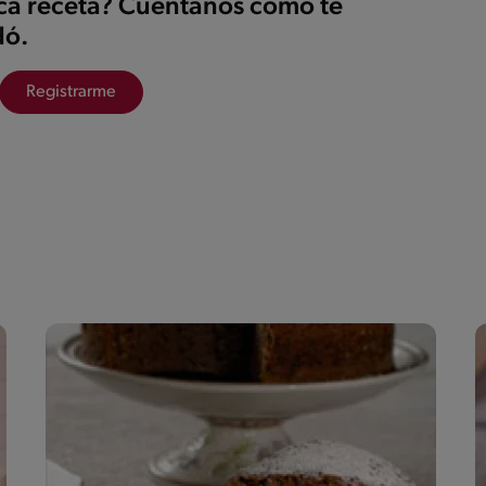
ica receta? Cuéntanos cómo te
ó.
Registrarme