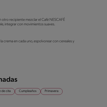
. En otro recipiente mezclar el Café NESCAFÉ
le, integrar con movimientos suaves.
e la crema en cada uno, espolvorear con cereales y
onadas
 de cita
Cumpleaños
Primavera