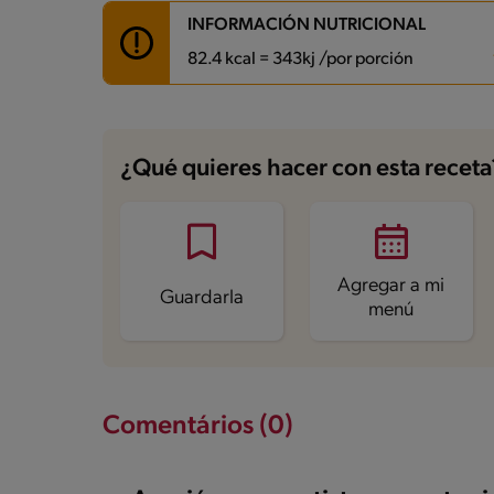
INFORMACIÓN NUTRICIONAL
82.4 kcal = 343kj /por porción
Carbohidratos
9.3 g
Energía
82.4 kcal
¿Qué quieres hacer con esta receta
Grasas
1.3 g
Fibra
0.8 g
Proteína
9.9 g
Grasas saturadas
0.8 g
Sodio
411.3 mg
Azúcares
5.4 g
Agregar a mi
Guardarla
menú
Comentários (0)