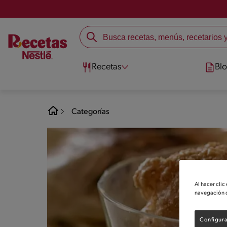
Recetas
Bl
Categorías
Al hacer clic
navegación d
Configura