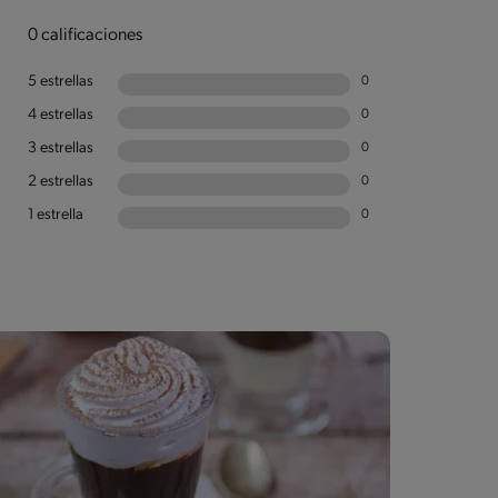
0 calificaciones
5 estrellas
0
4 estrellas
0
3 estrellas
0
2 estrellas
0
1 estrella
0