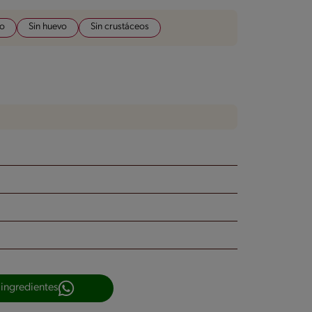
do
Sin huevo
Sin crustáceos
 ingredientes