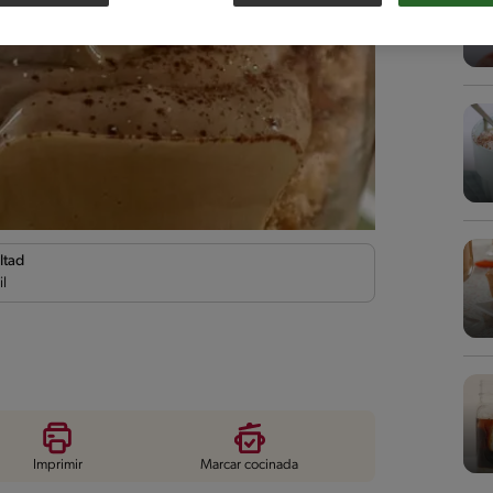
ltad
il
Imprimir
Marcar cocinada