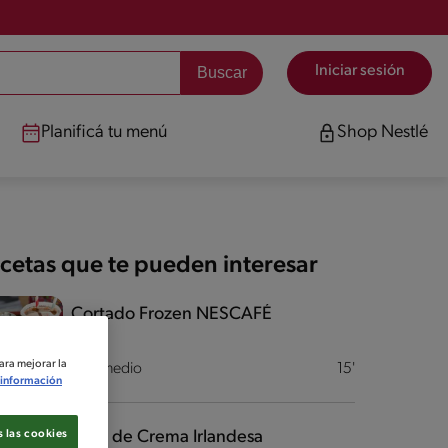
Iniciar sesión
Planificá tu menú
Shop Nestlé
cetas que te pueden interesar
Cortado Frozen NESCAFÉ
ara mejorar la
Intermedio
15'
información
Licor de Crema Irlandesa
 las cookies