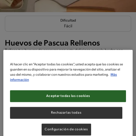
Dificultad
Fácil
Huevos de Pascua Rellenos
Rellena tus huevos de pascuas con esta deliciosa mezcla hecha con
Leche Condensada y Nesquik. ¡Y decorá con chocolates Nestlé!
Al hacer clic en “Aceptar todas las cookies”, usted acepta que las cookies se
guarden en su dispositivo para mejorar la navegación del sitio, analizar el
uso del mismo, y colaborar con nuestros estudios para marketing.
Más
información
Ingredientes
¡A cocinar!
Comentarios
Aceptar todas las cookies
Ingredientes
Rechazarlas todas
Porciones: 1
Configuración de cookies
Cobertura De Chocolate Nestlé, cantidad necesaria