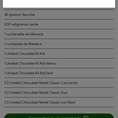
1 paquete de Leche Condensada Nestlé
40 gramos Vascolet
200 miligramos Leche
1 cucharadita de Maicena
1 cucharada de Manteca
1 Unidad Chocolate Kit Kat
1 Unidad Chocolate Kit Kat blanco
1 Unidad Chocolate Kit Kat Dark
1/2 Unidad Chocolate Nestlé Classic Con Leche
1/2 Unidad Chocolate Nestlé Classic Duo
1/2 Unidad Chocolate Nestlé Classic con Maní