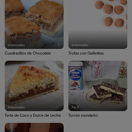
Intermedio
1'
Intermedio
Cuadraditos de Chocolate
Trufas con Galletitas
Intermedio
Fácil
Tarta de Coco y Dulce de Leche
Turrón navideño