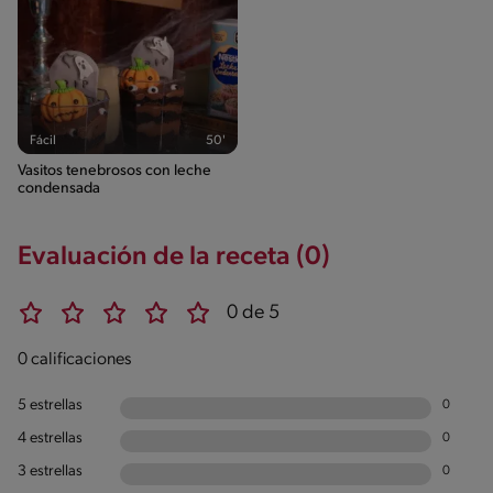
Fácil
50'
Vasitos tenebrosos con leche
condensada
Evaluación de la receta (0)
0 de 5
0 calificaciones
5 estrellas
0
4 estrellas
0
3 estrellas
0