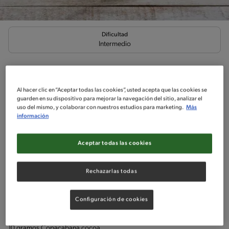
Dificultad
Intermedio
Frappe Moka
Por
Angeles
Al hacer clic en “Aceptar todas las cookies”, usted acepta que las cookies se
guarden en su dispositivo para mejorar la navegación del sitio, analizar el
Refrescante frappe de moka
uso del mismo, y colaborar con nuestros estudios para marketing.
Más
información
Aceptar todas las cookies
Ingredientes
¡A cocinar!
Comentarios
Rechazarlas todas
Ingredientes
Configuración de cookies
Porciones: 2
10 gramos Copacabana cocoa