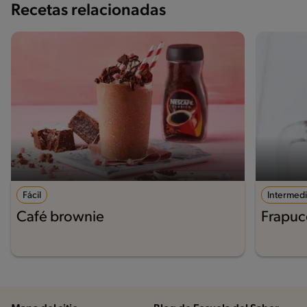
Recetas relacionadas
Fácil
Intermed
Café brownie
Frapuc