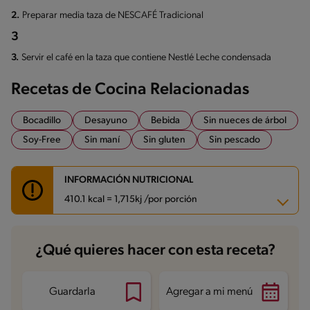
2.
Preparar media taza de NESCAFÉ Tradicional
3
3.
Servir el café en la taza que contiene Nestlé Leche condensada
Recetas de Cocina Relacionadas
Bocadillo
Desayuno
Bebida
Sin nueces de árbol
Soy-Free
Sin maní
Sin gluten
Sin pescado
INFORMACIÓN NUTRICIONAL
410.1 kcal = 1,715kj /por porción
Carbohidratos
78 g
¿Qué quieres hacer con esta receta?
Energía
410.1 kcal
Grasas
5.4 g
Fibra
3.4 g
Proteína
10.7 g
Guardarla
Agregar a mi menú
Grasas saturadas
3.3 g