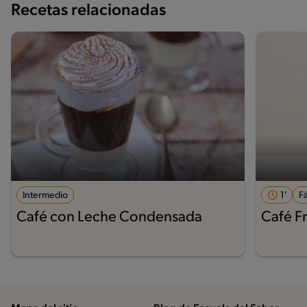
Recetas relacionadas
Intermedio
1'
Fá
Café con Leche Condensada
Café Fr