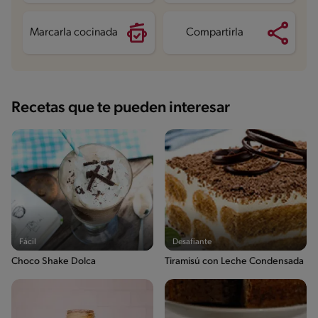
Sodio
143 mg
Azúcares
78 g
Marcarla cocinada
Compartirla
Recetas que te pueden interesar
Fácil
Desafiante
Choco Shake Dolca
Tiramisú con Leche Condensada