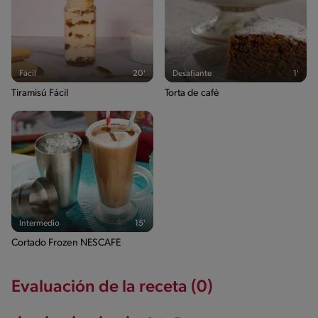
Fácil
20'
Desafiante
1'
Tiramisú Fácil
Torta de café
Intermedio
15'
Cortado Frozen NESCAFÉ
Evaluación de la receta (0)