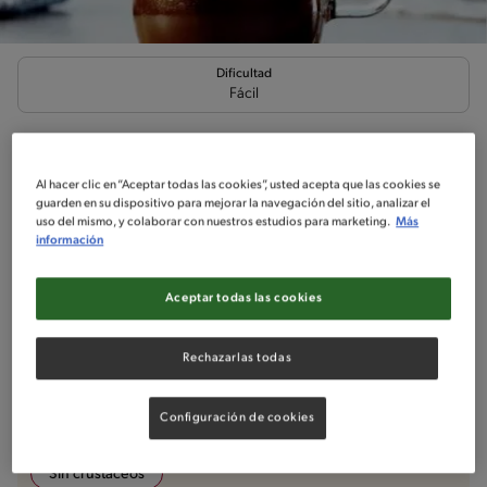
Dificultad
Fácil
NESCAFÉ Bombón
Esta receta, típicamente española, hace años que se ganó el corazón de
Al hacer clic en “Aceptar todas las cookies”, usted acepta que las cookies se
todos.
guarden en su dispositivo para mejorar la navegación del sitio, analizar el
uso del mismo, y colaborar con nuestros estudios para marketing.
Más
información
Aceptar todas las cookies
Ingredientes
¡A cocinar!
Comentarios
Rechazarlas todas
No incluido en la receta
Sin nueces de árbol
Soy-Free
Sin maní
Configuración de cookies
Sin gluten
Sin pescado
Sin huevo
Sin crustáceos