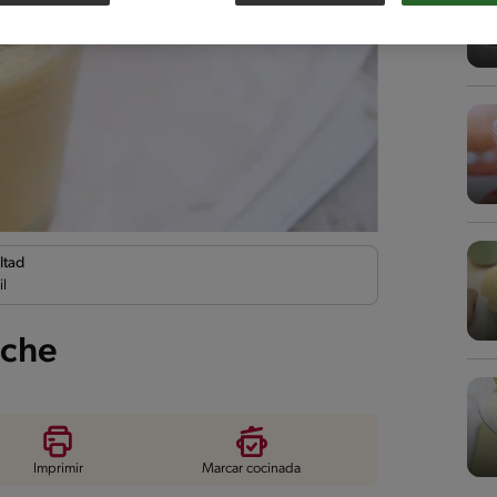
ltad
il
eche
Imprimir
Marcar cocinada