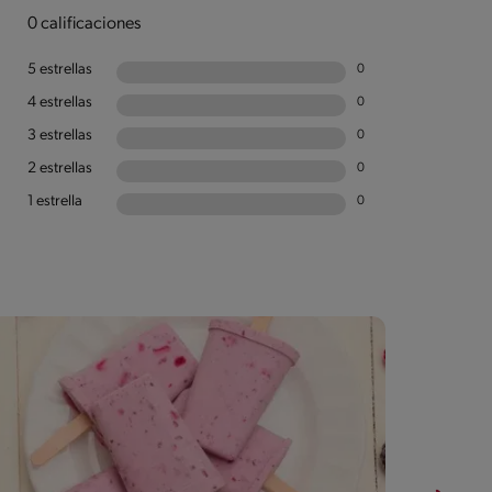
0 calificaciones
5 estrellas
0
4 estrellas
0
3 estrellas
0
2 estrellas
0
1 estrella
0