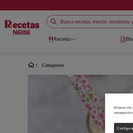
Recetas
Bl
Categorías
Al hacer clic
navegación d
Configura