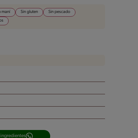
n maní
Sin gluten
Sin pescado
os
 ingredientes