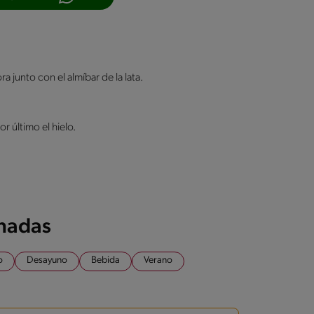
a junto con el almíbar de la lata.
r último el hielo.
onadas
o
Desayuno
Bebida
Verano