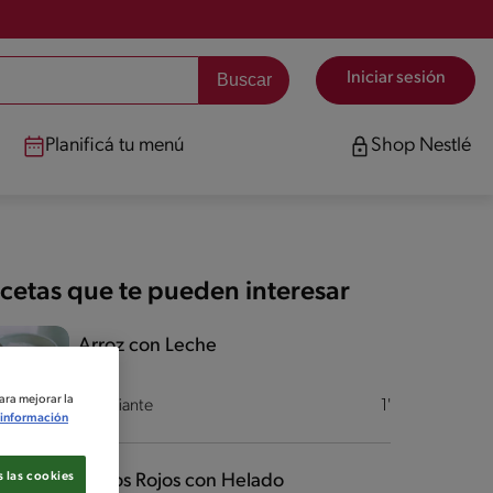
Iniciar sesión
Planificá tu menú
Shop Nestlé
cetas que te pueden interesar
Arroz con Leche
ara mejorar la
Desafiante
1'
información
 las cookies
Frutos Rojos con Helado