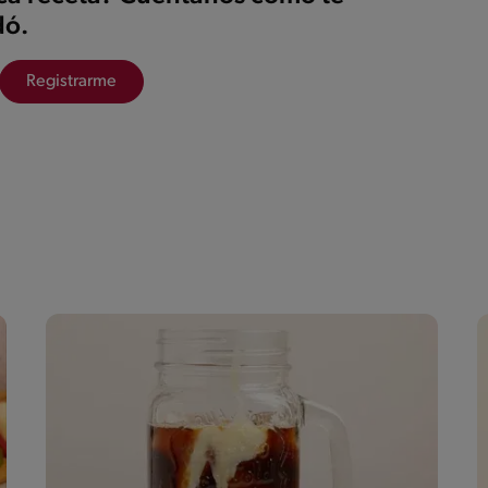
ó.
Registrarme