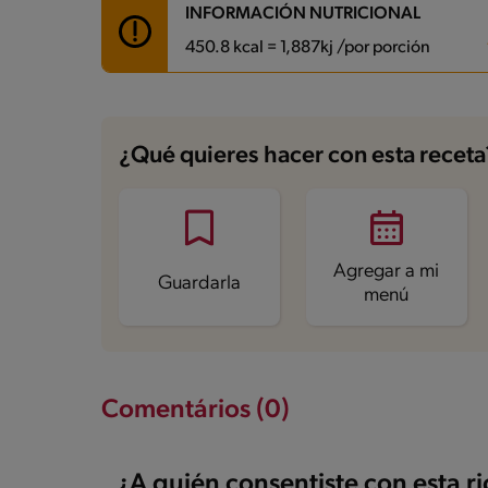
INFORMACIÓN NUTRICIONAL
450.8 kcal = 1,887kj /por porción
Carbohidratos
97.1 g
Energía
450.8 kcal
¿Qué quieres hacer con esta receta
Grasas
4.3 g
Fibra
3 g
Proteína
9.1 g
Grasas saturadas
2.5 g
Sodio
113.5 mg
Azúcares
85.4 g
Agregar a mi
Guardarla
menú
Comentários (0)
¿A quién consentiste con esta r