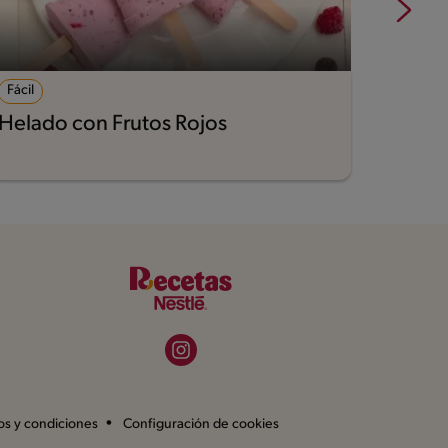
Fácil
Fácil
Helado con Frutos Rojos
Choc
os y condiciones
Configuración de cookies