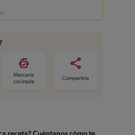
?
Marcarla
Compartirla
cocinada
ica receta? Cuéntanos cómo te