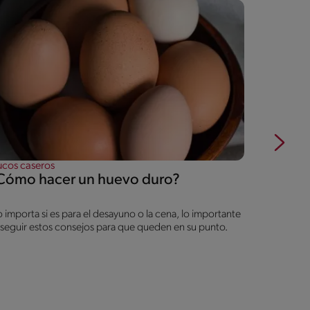
ucos caseros
Trucos cas
Cómo hacer un huevo duro?
Remojo
 importa si es para el desayuno o la cena, lo importante
¿Por qué d
 seguir estos consejos para que queden en su punto.
de cocinar