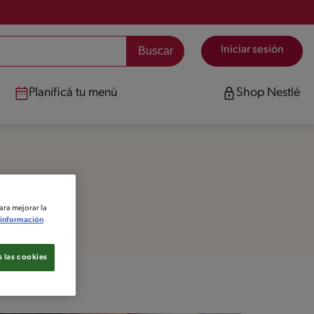
Iniciar sesión
Planificá tu menú
Shop Nestlé
ara mejorar la
información
 las cookies