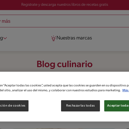
Registrate y descarga nuestros libros de recetas gratis
og
Nuestras marcas
Blog culinario
Hoy aprende tips y secretos de la cocina.
 en “Aceptar todas las cookies”, usted acepta que las cookies se guarden en su dispositivo p
Todos los artículos
Trucos caseros
Tips y consejos
el sitio, analizar el uso del mismo, y colaborar con nuestros estudios para marketing.
Más 
ción de cookies
Rechazarlas todas
Aceptar todas
Los más nuevos