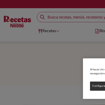
Recetas
Bl
Al hacer clic
navegación d
Configura